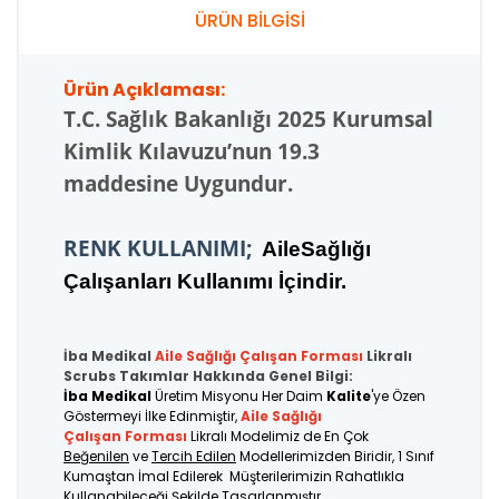
ÜRÜN BİLGİSİ
Ürün Açıklaması:
T.C.
Sağlık Bakanlığı 2025 Kurumsal
Kimlik Kılavuzu’nun 19.3
maddesine Uygundur.
RENK KULLANIMI;
AileSağlığı
Çalışanları Kullanımı İçindir.
İba Medikal
Aile Sağlığı Çalışan
Forması
Likralı
Scrubs Takımlar Hakkında Genel Bilgi:
İba Medikal
Üretim Misyonu Her Daim
Kalite
'ye Özen
Göstermeyi İlke Edinmiştir,
Aile Sağlığı
Çalışan Forması
Likralı Modelimiz de En Çok
Beğenilen
ve
Tercih Edilen
Modellerimizden Biridir, 1 Sınıf
Kumaştan İmal Edilerek Müşterilerimizin Rahatlıkla
Kullanabileceği Şekilde Tasarlanmıştır.