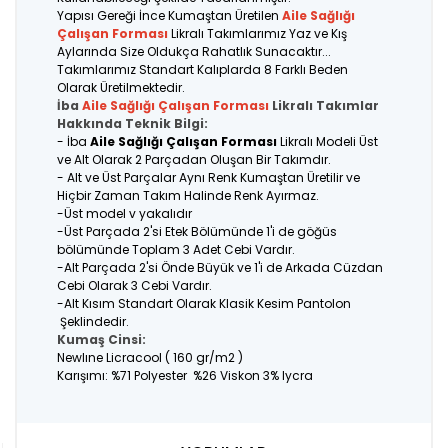
Yapısı Gereği İnce Kumaştan Üretilen
Aile Sağlığı
Çalışan Forması
Likralı Takımlarımız Yaz ve Kış
Aylarında Size Oldukça Rahatlık Sunacaktır...
Takımlarımız Standart Kalıplarda 8 Farklı Beden
Olarak Üretilmektedir.
İba
Aile Sağlığı Çalışan Forması
Likralı Takımlar
Hakkında Teknik Bilgi:
- İba
Aile Sağlığı Çalışan Forması
Likralı Modeli Üst
ve Alt Olarak 2 Parçadan Oluşan Bir Takımdır.
- Alt ve Üst Parçalar Aynı Renk Kumaştan Üretilir ve
Hiçbir Zaman Takım Halinde Renk Ayırmaz.
-Üst model v yakalıdır
-Üst Parçada 2'si Etek Bölümünde 1'i de göğüs
bölümünde Toplam 3 Adet Cebi Vardır.
-Alt Parçada 2'si Önde Büyük ve 1'i de Arkada Cüzdan
Cebi Olarak 3 Cebi Vardır.
-Alt Kısım Standart Olarak Klasik Kesim Pantolon
Şeklindedir.
Kumaş Cinsi:
Newlıne Licracool ( 160 gr/m2 )
Karışımı: %71 Polyester %26 Viskon 3% lycra