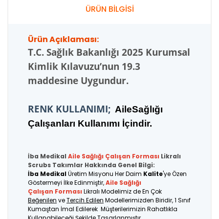
ÜRÜN BİLGİSİ
Ürün Açıklaması:
T.C.
Sağlık Bakanlığı 2025 Kurumsal
Kimlik Kılavuzu’nun 19.3
maddesine Uygundur.
RENK KULLANIMI;
AileSağlığı
Çalışanları Kullanımı İçindir.
İba Medikal
Aile Sağlığı Çalışan
Forması
Likralı
Scrubs Takımlar Hakkında Genel Bilgi:
İba Medikal
Üretim Misyonu Her Daim
Kalite
'ye Özen
Göstermeyi İlke Edinmiştir,
Aile Sağlığı
Çalışan Forması
Likralı Modelimiz de En Çok
Beğenilen
ve
Tercih Edilen
Modellerimizden Biridir, 1 Sınıf
Kumaştan İmal Edilerek Müşterilerimizin Rahatlıkla
Kullanabileceği Şekilde Tasarlanmıştır.