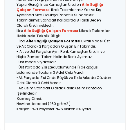
Yapısı Gereği İnce Kumaştan Üretilen
Aile Sağlığı
Çalışan Forması
Likralı Takımlarımız Yaz ve Kış
Aylarında Size Oldukça Rahatlık Sunacaktır...
Takımlarımız Standart Kalıplarda 8 Farklı Beden
Olarak Üretilmektedir.
İba
Aile Sağlığı Çalışan Forması
Likralı Takımlar
Hakkında Teknik Bilgi:
- İba
Aile Sağlığı Çalışan Forması
Likralı Modeli Üst
ve Alt Olarak 2 Parçadan Oluşan Bir Takımdır.
- Alt ve Üst Parçalar Aynı Renk Kumaştan Üretilir ve
Hiçbir Zaman Takım Halinde Renk Ayırmaz.
-Üst model v yakalıdır
-Üst Parçada 2'si Etek Bölümünde 1'i de göğüs
bölümünde Toplam 3 Adet Cebi Vardır.
-Alt Parçada 2'si Önde Büyük ve 1'i de Arkada Cüzdan
Cebi Olarak 3 Cebi Vardır.
-Alt Kısım Standart Olarak Klasik Kesim Pantolon
Şeklindedir.
Kumaş Cinsi:
Newlıne Licracool ( 160 gr/m2 )
Karışımı: %71 Polyester %26 Viskon 3% lycra