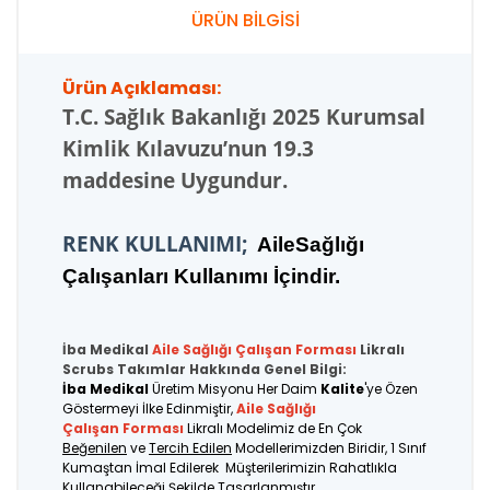
ÜRÜN BİLGİSİ
Ürün Açıklaması:
T.C.
Sağlık Bakanlığı 2025 Kurumsal
Kimlik Kılavuzu’nun 19.3
maddesine Uygundur.
RENK KULLANIMI;
AileSağlığı
Çalışanları Kullanımı İçindir.
İba Medikal
Aile Sağlığı Çalışan
Forması
Likralı
Scrubs Takımlar Hakkında Genel Bilgi:
İba Medikal
Üretim Misyonu Her Daim
Kalite
'ye Özen
Göstermeyi İlke Edinmiştir,
Aile Sağlığı
Çalışan Forması
Likralı Modelimiz de En Çok
Beğenilen
ve
Tercih Edilen
Modellerimizden Biridir, 1 Sınıf
Kumaştan İmal Edilerek Müşterilerimizin Rahatlıkla
Kullanabileceği Şekilde Tasarlanmıştır.