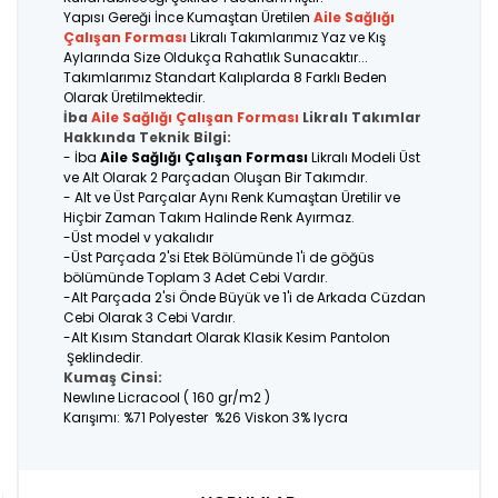
Yapısı Gereği İnce Kumaştan Üretilen
Aile Sağlığı
Çalışan Forması
Likralı Takımlarımız Yaz ve Kış
Aylarında Size Oldukça Rahatlık Sunacaktır...
Takımlarımız Standart Kalıplarda 8 Farklı Beden
Olarak Üretilmektedir.
İba
Aile Sağlığı Çalışan Forması
Likralı Takımlar
Hakkında Teknik Bilgi:
- İba
Aile Sağlığı Çalışan Forması
Likralı Modeli Üst
ve Alt Olarak 2 Parçadan Oluşan Bir Takımdır.
- Alt ve Üst Parçalar Aynı Renk Kumaştan Üretilir ve
Hiçbir Zaman Takım Halinde Renk Ayırmaz.
-Üst model v yakalıdır
-Üst Parçada 2'si Etek Bölümünde 1'i de göğüs
bölümünde Toplam 3 Adet Cebi Vardır.
-Alt Parçada 2'si Önde Büyük ve 1'i de Arkada Cüzdan
Cebi Olarak 3 Cebi Vardır.
-Alt Kısım Standart Olarak Klasik Kesim Pantolon
Şeklindedir.
Kumaş Cinsi:
Newlıne Licracool ( 160 gr/m2 )
Karışımı: %71 Polyester %26 Viskon 3% lycra