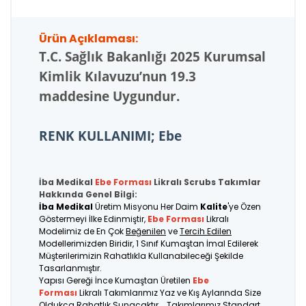
Ürün Açıklaması:
T.C.
Sağlık Bakanlığı 2025 Kurumsal
Kimlik Kılavuzu’nun 19.3
maddesine Uygundur.
RENK KULLANIMI; Ebe
İba Medikal
Ebe Forması
Likralı Scrubs Takımlar
Hakkında Genel Bilgi:
İba Medikal
Üretim Misyonu Her Daim
Kalite
'ye Özen
Göstermeyi İlke Edinmiştir,
Ebe Forması
Likralı
Modelimiz de En Çok
Beğenilen
ve
Tercih Edilen
Modellerimizden Biridir, 1 Sınıf Kumaştan İmal Edilerek
Müşterilerimizin Rahatlıkla Kullanabileceği Şekilde
Tasarlanmıştır.
Yapısı Gereği İnce Kumaştan Üretilen
Ebe
Forması
Likralı Takımlarımız Yaz ve Kış Aylarında Size
Oldukça Rahatlık Sunacaktır... Takımlarımız Standart