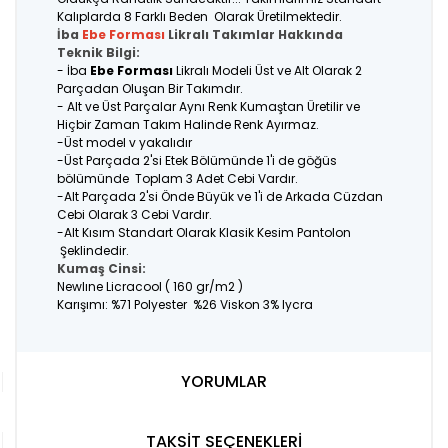
Kalıplarda 8 Farklı Beden Olarak Üretilmektedir.
İba
Ebe Forması
Likralı Takımlar Hakkında
Teknik Bilgi:
- İba
Ebe Forması
Likralı Modeli Üst ve Alt Olarak 2
Parçadan Oluşan Bir Takımdır.
- Alt ve Üst Parçalar Aynı Renk Kumaştan Üretilir ve
Hiçbir Zaman Takım Halinde Renk Ayırmaz.
-Üst model v yakalıdır
-Üst Parçada 2'si Etek Bölümünde 1'i de göğüs
bölümünde Toplam 3 Adet Cebi Vardır.
-Alt Parçada 2'si Önde Büyük ve 1'i de Arkada Cüzdan
Cebi Olarak 3 Cebi Vardır.
-Alt Kısım Standart Olarak Klasik Kesim Pantolon
Şeklindedir.
Kumaş Cinsi:
Newlıne Licracool ( 160 gr/m2 )
Karışımı: %71 Polyester %26 Viskon 3% lycra
YORUMLAR
TAKSİT SEÇENEKLERİ