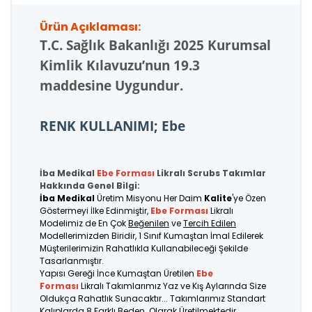
Ürün Açıklaması:
T.C.
Sağlık Bakanlığı 2025 Kurumsal
Kimlik Kılavuzu’nun 19.3
maddesine Uygundur.
RENK KULLANIMI; Ebe
İba Medikal
Ebe Forması
Likralı Scrubs Takımlar
Hakkında Genel Bilgi:
İba Medikal
Üretim Misyonu Her Daim
Kalite
'ye Özen
Göstermeyi İlke Edinmiştir,
Ebe Forması
Likralı
Modelimiz de En Çok
Beğenilen
ve
Tercih Edilen
Modellerimizden Biridir, 1 Sınıf Kumaştan İmal Edilerek
Müşterilerimizin Rahatlıkla Kullanabileceği Şekilde
Tasarlanmıştır.
Yapısı Gereği İnce Kumaştan Üretilen
Ebe
Forması
Likralı Takımlarımız Yaz ve Kış Aylarında Size
Oldukça Rahatlık Sunacaktır... Takımlarımız Standart
Kalıplarda 8 Farklı Beden Olarak Üretilmektedir.