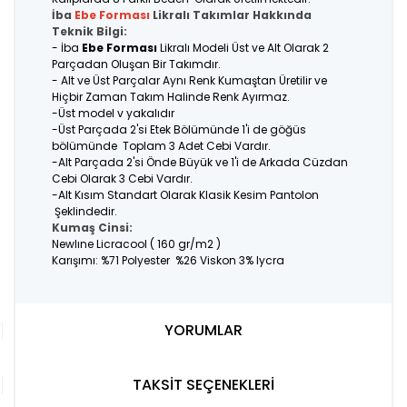
İba
Ebe Forması
Likralı Takımlar Hakkında
Teknik Bilgi:
- İba
Ebe Forması
Likralı Modeli Üst ve Alt Olarak 2
Parçadan Oluşan Bir Takımdır.
- Alt ve Üst Parçalar Aynı Renk Kumaştan Üretilir ve
Hiçbir Zaman Takım Halinde Renk Ayırmaz.
-Üst model v yakalıdır
-Üst Parçada 2'si Etek Bölümünde 1'i de göğüs
bölümünde Toplam 3 Adet Cebi Vardır.
-Alt Parçada 2'si Önde Büyük ve 1'i de Arkada Cüzdan
Cebi Olarak 3 Cebi Vardır.
-Alt Kısım Standart Olarak Klasik Kesim Pantolon
Şeklindedir.
Kumaş Cinsi:
Newlıne Licracool ( 160 gr/m2 )
Karışımı: %71 Polyester %26 Viskon 3% lycra
YORUMLAR
TAKSİT SEÇENEKLERİ