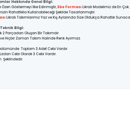
ımlar Hakkında Genel Bilgi:
e Özen Göstermeyi İlke Edinmiştir,
Ebe Forması
Likralı Modelimiz de En Çok
imizin Rahatlıkla Kullanabileceği Şekilde Tasarlanmıştır.
ası
Likralı Takımlarımız Yaz ve Kış Aylarında Size Oldukça Rahatlık Sunacakt
Teknik Bilgi:
rak 2 Parçadan Oluşan Bir Takımdır.
ir ve Hiçbir Zaman Takım Halinde Renk Ayırmaz.
 bölümünde Toplam 3 Adet Cebi Vardır.
üzdan Cebi Olarak 3 Cebi Vardır.
n Şeklindedir.