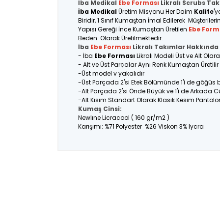
İba Medikal
Ebe Forması
Likralı Scrubs Tak
İba Medikal
Üretim Misyonu Her Daim
Kalite
'y
Biridir, 1 Sınıf Kumaştan İmal Edilerek Müşteriler
Yapısı Gereği İnce Kumaştan Üretilen
Ebe Form
Beden Olarak Üretilmektedir.
İba
Ebe Forması
Likralı Takımlar Hakkında 
- İba
Ebe Forması
Likralı Modeli Üst ve Alt Ola
- Alt ve Üst Parçalar Aynı Renk Kumaştan Üretil
-Üst model v yakalıdır
-Üst Parçada 2'si Etek Bölümünde 1'i de göğüs
-Alt Parçada 2'si Önde Büyük ve 1'i de Arkada C
-Alt Kısım Standart Olarak Klasik Kesim Pantolo
Kumaş Cinsi:
Newlıne Licracool ( 160 gr/m2 )
Karışımı: %71 Polyester %26 Viskon 3% lycra