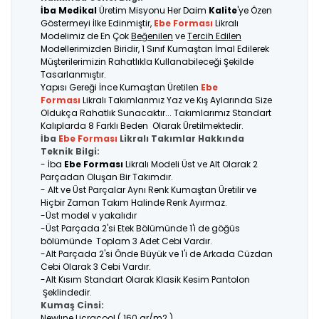
İba Medikal
Üretim Misyonu Her Daim
Kalite
'ye Özen
Göstermeyi İlke Edinmiştir,
Ebe Forması
Likralı
Modelimiz de En Çok
Beğenilen
ve
Tercih Edilen
Modellerimizden Biridir, 1 Sınıf Kumaştan İmal Edilerek
Müşterilerimizin Rahatlıkla Kullanabileceği Şekilde
Tasarlanmıştır.
Yapısı Gereği İnce Kumaştan Üretilen
Ebe
Forması
Likralı Takımlarımız Yaz ve Kış Aylarında Size
Oldukça Rahatlık Sunacaktır... Takımlarımız Standart
Kalıplarda 8 Farklı Beden Olarak Üretilmektedir.
İba
Ebe Forması
Likralı Takımlar Hakkında
Teknik Bilgi:
- İba
Ebe Forması
Likralı Modeli Üst ve Alt Olarak 2
Parçadan Oluşan Bir Takımdır.
- Alt ve Üst Parçalar Aynı Renk Kumaştan Üretilir ve
Hiçbir Zaman Takım Halinde Renk Ayırmaz.
-Üst model v yakalıdır
-Üst Parçada 2'si Etek Bölümünde 1'i de göğüs
bölümünde Toplam 3 Adet Cebi Vardır.
-Alt Parçada 2'si Önde Büyük ve 1'i de Arkada Cüzdan
Cebi Olarak 3 Cebi Vardır.
-Alt Kısım Standart Olarak Klasik Kesim Pantolon
Şeklindedir.
Kumaş Cinsi:
Newlıne Licracool ( 160 gr/m2 )