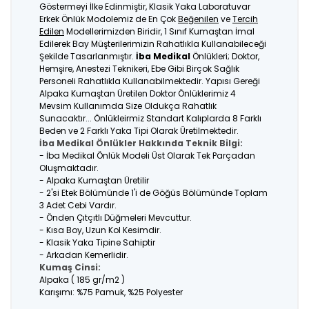
Göstermeyi İlke Edinmiştir, Klasik Yaka Laboratuvar
Erkek Önlük Modolemiz de En Çok
Beğenilen
ve
Tercih
Edilen
Modellerimizden Biridir, 1 Sınıf Kumaştan İmal
Edilerek Bay Müşterilerimizin Rahatlıkla Kullanabileceği
Şekilde Tasarlanmıştır.
İba Medikal
Önlükleri; Doktor,
Hemşire, Anestezi Teknikeri, Ebe Gibi Birçok Sağlık
Personeli Rahatlıkla Kullanabilmektedir. Yapısı Gereği
Alpaka Kumaştan Üretilen Doktor Önlüklerimiz 4
Mevsim Kullanımda Size Oldukça Rahatlık
Sunacaktır... Önlükleirmiz Standart Kalıplarda 8 Farklı
Beden ve 2 Farklı Yaka Tipi Olarak Üretilmektedir.
İba Medikal Önlükler Hakkında Teknik Bilgi:
- İba Medikal Önlük Modeli Üst Olarak Tek Parçadan
Oluşmaktadır.
- Alpaka Kumaştan Üretilir
- 2'si Etek Bölümünde 1'i de Göğüs Bölümünde Toplam
3 Adet Cebi Vardır.
- Önden Çıtçıtlı Düğmeleri Mevcuttur.
- Kısa Boy, Uzun Kol Kesimdir.
- Klasik Yaka Tipine Sahiptir
- Arkadan Kemerlidir.
Kumaş Cinsi:
Alpaka ( 185 gr/m2 )
Karışımı: %75 Pamuk, %25 Polyester