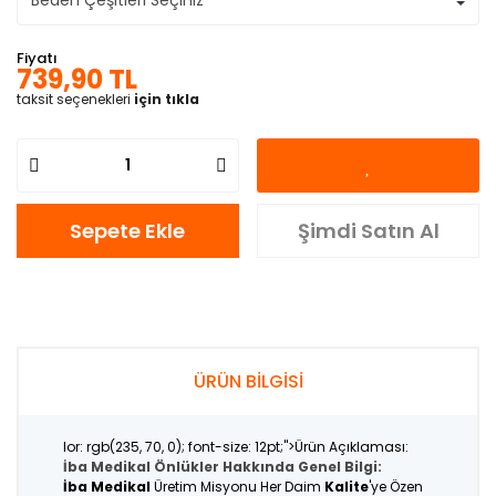
Fiyatı
739,90 TL
taksit seçenekleri
için tıkla
Sepete Ekle
Şimdi Satın Al
ÜRÜN BİLGİSİ
lor: rgb(235, 70, 0); font-size: 12pt;">Ürün Açıklaması:
İba Medikal Önlükler Hakkında Genel Bilgi:
İba Medikal
Üretim Misyonu Her Daim
Kalite
'ye Özen