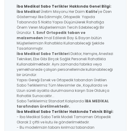
İba Medikal Sabo Terlikler Hakkında Genel Bilgi:
İba Medikal
Üretim Misyonu Her Daim
Kalite
'ye Özen
Göstermeyi İlke Edinmiştir, Ortopedik Yapıda
Tabanında 5 Nokta Yapısı Düşünülerek Rahatlığa
Önem Veren Müşterilerimizin Tercih Edebileceği Bir
Üründür.
1. Sınıf Ortopedik taban ve
malzemeden
İmal Edilerek Bay & Bayan bütün
Müşterilerimizin Rahatlıkla Kullanabileceği Şekilde
Tasarlanmıştır.
İba Medikal
Sabo Terlikleri
Doktor, Hemşire, Anestezi
Teknikeri, Ebe Gibi Birçok Sağlık Personeli Rahatlıkla
Kullanabilmektedir. Aynı zamanda fabrika veya
yemekhanede çalışan personellerinde kullanabileceği
bir üründür.
Yapısı Gereği Esnek ve Ortopedik tabandan Üretilen
Sabo Terliklerimiz Tüm Mevsimler de , Koşullarda ve
Uzun süreli ayakta durulmasına karşın Size Oldukça
Rahatlık Sunacaktır...
Sabo Terliklerimiz Standart Kalıplarda
İBA MEDİKAL
tarafından üretilmektedir.
İba Medikal Sabo Terlikler Hakkında Teknik Bilgi:
- İba Medikal Sabo Terlik Modeli Tamamen Ortopedik
Olarak 2 çiftli ve kutu ile gönderilmektedir.
- Bu modelimizin tabanı kırılmaz tabandan