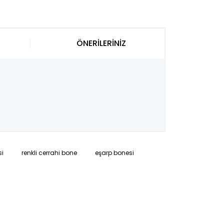
ÖNERİLERİNİZ
si
renkli cerrahi bone
eşarp bonesi