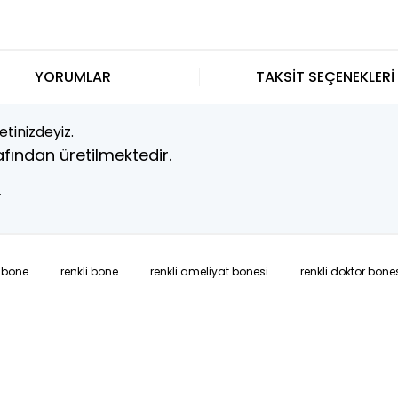
YORUMLAR
TAKSİT SEÇENEKLERİ
tinizdeyiz.
fından üretilmektedir.
.
 bone
renkli bone
renkli ameliyat bonesi
renkli doktor bone