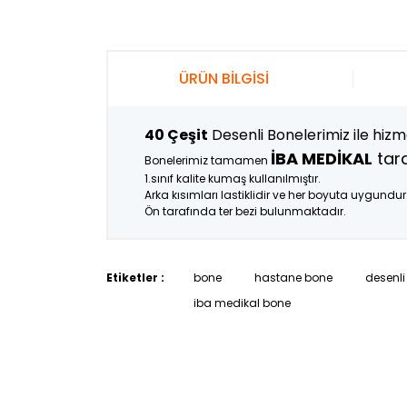
ÜRÜN BİLGİSİ
40 Çeşit
Desenli Bonelerimiz ile hizme
İBA MEDİKAL
tara
Bonelerimiz tamamen
1.sınıf kalite kumaş kullanılmıştır.
Arka kısımları lastiklidir ve her boyuta uygundur
Ön tarafında ter bezi bulunmaktadır.
Etiketler :
bone
hastane bone
desenli
iba medikal bone