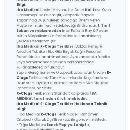
Bilgi:
İba Medikal
Üretim Misyonu Her Daim
Kalite
'ye Özen
Göstermeyi İlke Edinmiştir, Ortopedik Yapıda
Tabanında Düşünülerek Rahatlığa Önem Veren
Müşterilerimizin Tercih Edebileceği Bir Üründür.
1. Sınıf
taban ve malzemeden
İmal Edilerek Bay & Bayan
bütün Müşterilerimizin Rahatlıkla Kullanabileceği
Şekilde Tasarlanmıştır.
İba Medikal
R-Clogs
Terlikleri
Doktor, Hemşire,
Anestezi Teknikeri, Ebe Gibi Birçok Sağlık Personeli
Rahatlıkla Kullanabilmektedir. Aynı zamanda fabrika
veya yemekhanede çalışan personellerinde
kullanabileceği bir üründür.
Yapısı Gereği Esnek ve Ortopedik tabandan Üretilen
R-
Clogs
Terliklerimiz Tüm Mevsimler de , Koşullarda ve
Uzun süreli ayakta durulmasına karşın Size Oldukça
Rahatlık Sunacaktır...
R-Clogs
Terliklerimiz Standart Kalıplarda
İBA
MEDİKAL tarafından üretilmektedir.
İba Medikal
R-Clogs
Terlikler Hakkında Teknik
Bilgi:
- İba Medikal
R-Clogs
Terlik Modeli Tamamen
Ortopedik Olarak 2 çiftli ve kutu ile gönderilmektedir.
- Diğer Modellere
Esnek Yapıya Sahiptir
,
Kullanıcıya
Rahatlık Sunar
.