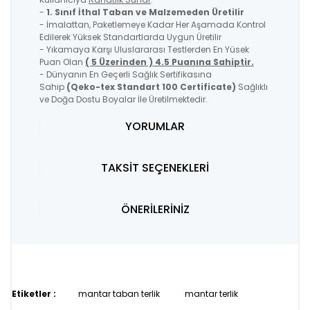
-
1. Sınıf İthal Taban ve Malzemeden Üretilir
- İmalattan, Paketlemeye Kadar Her Aşamada Kontrol
Edilerek Yüksek Standartlarda Uygun Üretilir
- Yıkamaya Karşı Uluslararası Testlerden En Yüsek
Puan Olan
( 5 Üzerinden ) 4.5 Puanına Sahiptir.
- Dünyanın En Geçerli Sağlık Sertifikasına
Sahip
(Qeko-tex Standart 100 Certificate)
Sağlıklı
ve Doğa Dostu Boyalar İle Üretilmektedir.
YORUMLAR
TAKSİT SEÇENEKLERİ
ÖNERİLERİNİZ
Etiketler :
mantar taban terlik
mantar terlik