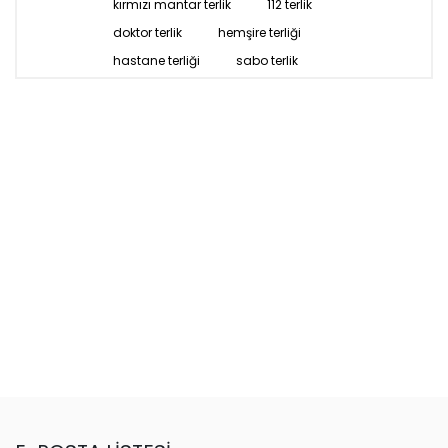
kırmızı mantar terlik
112 terlik
doktor terlik
hemşire terliği
hastane terliği
sabo terlik