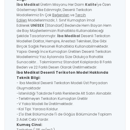
İba Medikal
Üretim Misyonu Her Daim
Kalite
'ye Özen
Göstermeyi İlke Edinmiştir, Desenli Terikoton
Modollerimiz En Çok
Beğenilen
ve
Tercih
Edilen
Modellerimizdir, 1. Sınıf Kumaştan İmal
Edilerek
UNİSEX
(Standart) Bedende Hem Bayan Hem
de Bay Müşterilerimizin Rahatlıkla Kullanabileceği
Şekilde Tasarlanmıştır.
İba Medikal
Desenli Terikoton
Modelleri Doktor, Hemşire, Anestezi Teknikeri, Ebe Gibi
Birçok Sağlık Personeli Rahatlıkla Kullanabilmektedir.
Yapısı Gereği İnce Kumaştan Üretilen Desenli Terikoton
Modellerimiz Yaz Aylarında Size Oldukça Rahatlık
Sunacaktır... Takımlarımız Standart Kalıplarda 8 Farklı
Beden ve 22 Farklı Desen Olarak Üretilmektedir.
İba Medikal Desenli Terikoton Model Hakkında
Teknik Bilgi:
- İba Medikal Desenli Terikoton Modeli Üst Parçadan
Oluşmaktadır
-İstenildiği Takdirde Farklı Renklerde Alt Satın Alınabilir.
-Terletmeyen Terikoton Kumaştan Üretilir
-V Yaka Modeli İle Üretilmektedir.
-Kol Tipi: Yarasa Koldur.
-2'si Etek Bölümünde 1'i de Göğüs Bölümünde Toplam
3 Adet Cebi Vardır.
Kumaş Cinsi:
Terikoton ( 115 gr/m2 )