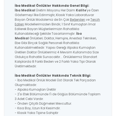
İba Medikal Önlükler Hakkında Genel Bilgi:
İba Medikal
Üretim Misyonu Her Daim
Kalite
'ye Özen
Göstermeyi İlke Edinmiştir, Klasik Yaka Laboratuvar
Bayan Önlük Modolemiz de En Çok
Beğenilen
ve
Tercih
Edilen
Modellerimizden Biridir, 1 Sınıf Kumaştan İmal
Edilerek Bayan Müşterilerimizin Rahatlıkla
Kullanabileceği Şekilde Tasarlanmıştır.
İba
Medikal
Önlükleri; Doktor, Hemşire, Anestezi Teknikeri,
Ebe Gibi Birçok Sağlık Personeli Rahatlıkla
Kullanabilmektedir. Yapısı Gereği Alpaka Kumaştan
Üretilen Doktor Önlüklerimiz 4 Mevsim Kullanımda Size
Oldukça Rahatlık Sunacaktır... Önlükleirmiz Standart
Kalıplarda 8 Farklı Beden ve 2 Farklı Yaka Tipi Olarak
Üretilmektedir.
İba Medikal Önlükler Hakkında Teknik Bilgi:
- İba Medikal Önlük Modeli Üst Olarak Tek Parçadan
Oluşmaktadır.
- Alpaka Kumaştan Üretilir
- 2'si Etek Bölümünde 1'i de Göğüs Bölümünde Toplam
3 Adet Cebi Vardır.
- Önden Çıtçıtlı Düğmeleri Mevcuttur.
- Kısa Boy, Uzun Kol Kesimdir.
- Klasik Yaka Tipine Sahiptir