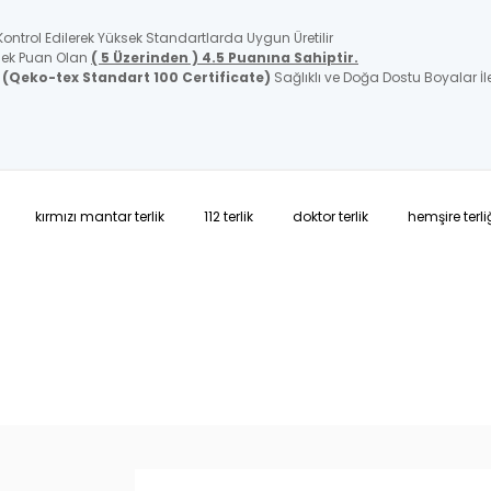
trol Edilerek Yüksek Standartlarda Uygun Üretilir
üsek Puan Olan
( 5 Üzerinden ) 4.5 Puanına Sahiptir.
p
(Qeko-tex Standart 100 Certificate)
Sağlıklı ve Doğa Dostu Boyalar İle
kırmızı mantar terlik
112 terlik
doktor terlik
hemşire terli