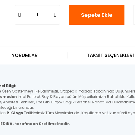
Sepete Ekle
YORUMLAR
TAKSİT SEÇENEKLERİ
el Bilgi:
e Özen Göstermeyi İlke Edinmiştir, Ortopedik Yapıda Tabanında Düşünülere
lzemeden
İmal Edilerek Bay & Bayan bütün Müşterilerimizin Rahatlıkla Kull
e, Anestezi Teknikeri, Ebe Gibi Birçok Sağlık Personeli Rahatlıkla Kullanab
leceği bir üründür.
ilen
R-Clogs
Terliklerimiz Tüm Mevsimler de , Koşullarda ve Uzun süreli a
MEDİKAL tarafından üretilmektedir.