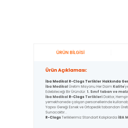
ÜRÜN BİLGİSİ
Ürün Açıklaması:
İba Medikal R-Clogs Terlikler Hakkında Gen
İba Medikal
Üretim Misyonu Her Daim
Kalite
'y
Edebileceği Bir Üründür.
1. Sınıf taban ve ma
İba Medikal
R-Clogs
Terlikleri
Doktor, Hemşir
yemekhanede çalışan personellerinde kullanabi
Yapısı Gereği Esnek ve Ortopedik tabandan Üret
Sunacaktır...
R-Clogs
Terliklerimiz Standart Kalıplarda
İBA 