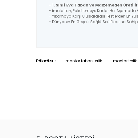
-
1. Sınıf Eva Taban ve Malzemeden Üretilir
- İmalattan, Paketlemeye Kadar Her Aşamada Kon
- Yıkamaya Karşı Uluslararası Testlerden En Y
- Dünyanın En Geçerli Sağlık Sertifikasına Sahi
Etiketler :
mantar taban terlik
mantar terlik