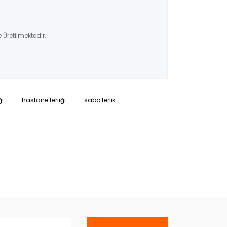
 Üretilmektedir.
ği
hastane terliği
sabo terlik