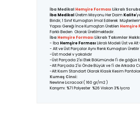
İba Medikal
Hemşire Forması
Likralı Scrub
İba Medikal
Üretim Misyonu Her Daim
Kalite
'y
Biridir, 1 Sınıf Kumaştan İmal Edilerek Müşteriler
Yapısı Gereği İnce Kumaştan Üretilen
Hemşire 
Farklı Beden Olarak Üretilmektedir.
İba
Hemşire Forması
Likralı Takımlar Hakk
- İba
Hemşire Forması
Likralı Modeli Üst ve A
- Alt ve Üst Parçalar Aynı Renk Kumaştan Üretil
-Üst model v yakalıdır
-Üst Parçada 2'si Etek Bölümünde 1'i de göğüs
-Alt Parçada 2'si Önde Büyük ve 1'i de Arkada C
-Alt Kısım Standart Olarak Klasik Kesim Pantolo
Kumaş Cinsi:
Newlıne Licracool ( 160 gr/m2 )
Karışımı: %71 Polyester %26 Viskon 3% lycra