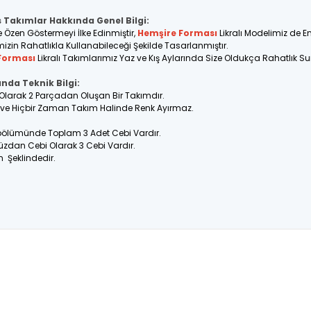
s Takımlar Hakkında Genel Bilgi:
e Özen Göstermeyi İlke Edinmiştir,
Hemşire Forması
Likralı Modelimiz de 
imizin Rahatlıkla Kullanabileceği Şekilde Tasarlanmıştır.
Forması
Likralı Takımlarımız Yaz ve Kış Aylarında Size Oldukça Rahatlık S
ında Teknik Bilgi:
lt Olarak 2 Parçadan Oluşan Bir Takımdır.
ir ve Hiçbir Zaman Takım Halinde Renk Ayırmaz.
 bölümünde Toplam 3 Adet Cebi Vardır.
üzdan Cebi Olarak 3 Cebi Vardır.
n Şeklindedir.