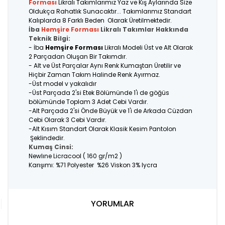
Forması
Likralı Takımlarımız Yaz ve Kış Aylarında Size
Oldukça Rahatlık Sunacaktır... Takımlarımız Standart
Kalıplarda 8 Farklı Beden Olarak Üretilmektedir.
İba
Hemşire Forması
Likralı Takımlar Hakkında
Teknik Bilgi:
- İba
Hemşire Forması
Likralı Modeli Üst ve Alt Olarak
2 Parçadan Oluşan Bir Takımdır.
- Alt ve Üst Parçalar Aynı Renk Kumaştan Üretilir ve
Hiçbir Zaman Takım Halinde Renk Ayırmaz.
-Üst model v yakalıdır
-Üst Parçada 2'si Etek Bölümünde 1'i de göğüs
bölümünde Toplam 3 Adet Cebi Vardır.
-Alt Parçada 2'si Önde Büyük ve 1'i de Arkada Cüzdan
Cebi Olarak 3 Cebi Vardır.
-Alt Kısım Standart Olarak Klasik Kesim Pantolon
Şeklindedir.
Kumaş Cinsi:
Newlıne Licracool ( 160 gr/m2 )
Karışımı: %71 Polyester %26 Viskon 3% lycra
YORUMLAR