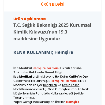
ÜRÜN BİLGİSİ
Ürün Açıklaması:
T.C.
Sağlık Bakanlığı 2025 Kurumsal
Kimlik Kılavuzu’nun 19.3
maddesine Uygundur.
RENK KULLANIMI; Hemşire
İba Medikal
Hemşire Forması
Likralı Scrubs
Takımlar Hakkında Genel Bilgi:
İba Medikal
Üretim Misyonu Her Daim
Kalite
'ye Özen
Göstermeyi İlke Edinmiştir,
Hemşire Forması
Likralı
Modelimiz de En Çok
Beğenilen
ve
Tercih Edilen
Modellerimizden Biridir, 1 Sınıf Kumaştan İmal Edilerek
Müşterilerimizin Rahatlıkla Kullanabileceği Şekilde
Tasarlanmıştır.
Yapısı Gereği İnce Kumaştan Üretilen
Hemşire