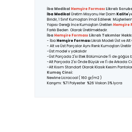
İba Medikal
Hemşire Forması
Likralı Scrub
İba Medikal
Üretim Misyonu Her Daim
Kalite
'y
Biridir, 1 Sınıf Kumaştan İmal Edilerek Müşteriler
Yapısı Gereği İnce Kumaştan Üretilen
Hemşire 
Farklı Beden Olarak Üretilmektedir.
İba
Hemşire Forması
Likralı Takımlar Hakk
- İba
Hemşire Forması
Likralı Modeli Üst ve A
- Alt ve Üst Parçalar Aynı Renk Kumaştan Üretil
-Üst model v yakalıdır
-Üst Parçada 2'si Etek Bölümünde 1'i de göğüs
-Alt Parçada 2'si Önde Büyük ve 1'i de Arkada C
-Alt Kısım Standart Olarak Klasik Kesim Pantolo
Kumaş Cinsi:
Newlıne Licracool ( 160 gr/m2 )
Karışımı: %71 Polyester %26 Viskon 3% lycra