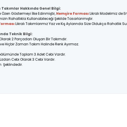
s Takımlar Hakkında Genel Bilgi:
e Özen Göstermeyi İlke Edinmiştir,
Hemşire Forması
Likralı Modelimiz de 
imizin Rahatlıkla Kullanabileceği Şekilde Tasarlanmıştır.
Forması
Likralı Takımlarımız Yaz ve Kış Aylarında Size Oldukça Rahatlık S
ında Teknik Bilgi:
lt Olarak 2 Parçadan Oluşan Bir Takımdır.
ir ve Hiçbir Zaman Takım Halinde Renk Ayırmaz.
 bölümünde Toplam 3 Adet Cebi Vardır.
üzdan Cebi Olarak 3 Cebi Vardır.
n Şeklindedir.