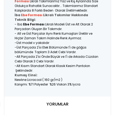
Forması
Likralı Takımlarımız Yaz ve Kış Aylarında Size
Oldukça Rahatlık Sunacaktır... Takımlarımız Standart
Kalıplarda 8 Farklı Beden Olarak Üretilmektedir.
İba
Ebe Forması
Likralı Takımlar Hakkında
Teknik Bilgi:
- İba
Ebe Forması
Likralı Modeli Üst ve Alt Olarak 2
Parçadan Oluşan Bir Takımdır.
- Alt ve Üst Parçalar Aynı Renk Kumaştan Üretilir ve
Hiçbir Zaman Takım Halinde Renk Ayırmaz.
-Üst model v yakalıdır
-Üst Parçada 2'si Etek Bölümünde 1'i de göğüs
bölümünde Toplam 3 Adet Cebi Vardır.
-Alt Parçada 2'si Önde Büyük ve 1'i de Arkada Cüzdan
Cebi Olarak 3 Cebi Vardır.
-Alt Kısım Standart Olarak Klasik Kesim Pantolon
Şeklindedir.
Kumaş Cinsi:
Newlıne Licracool ( 160 gr/m2 )
Karışımı: %71 Polyester %26 Viskon 3% lycra
YORUMLAR