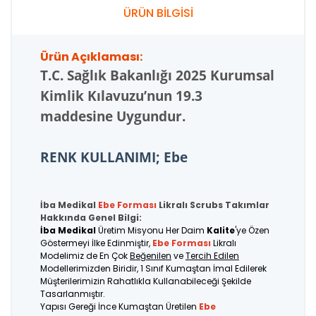
ÜRÜN BİLGİSİ
Ürün Açıklaması:
T.C.
Sağlık Bakanlığı 2025 Kurumsal
Kimlik Kılavuzu’nun 19.3
maddesine Uygundur.
RENK KULLANIMI; Ebe
İba Medikal
Ebe Forması
Likralı Scrubs Takımlar
Hakkında Genel Bilgi:
İba Medikal
Üretim Misyonu Her Daim
Kalite
'ye Özen
Göstermeyi İlke Edinmiştir,
Ebe Forması
Likralı
Modelimiz de En Çok
Beğenilen
ve
Tercih Edilen
Modellerimizden Biridir, 1 Sınıf Kumaştan İmal Edilerek
Müşterilerimizin Rahatlıkla Kullanabileceği Şekilde
Tasarlanmıştır.
Yapısı Gereği İnce Kumaştan Üretilen
Ebe