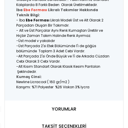
Kalıplarda 8 Farklı Beden Olarak Üretilmektedir.
İba
Ebe Forması
Likralı Takımlar Hakkında
Teknik Bilgi:
- İba
Ebe Forması
Likralı Modeli Üst ve Alt Olarak 2
Parçadan Oluşan Bir Takımdır.
- Alt ve Üst Parçalar Aynı Renk Kumaştan Üretilir ve
Hiçbir Zaman Takım Halinde Renk Ayırmaz.
-Üst model v yakalıdır
-Üst Parçada 2'si Etek Bölümünde 1'i de göğüs
bölümünde Toplam 3 Adet Cebi Vardır.
-Alt Parçada 2'si Önde Büyük ve 1'i de Arkada Cüzdan
Cebi Olarak 3 Cebi Vardır.
-Alt Kısım Standart Olarak Klasik Kesim Pantolon
Şeklindedir.
Kumaş Cinsi:
Newlıne Licracool ( 160 gr/m2 )
Karışımı: %71 Polyester %26 Viskon 3% lycra
YORUMLAR
TAKSİT SEÇENEKLERİ