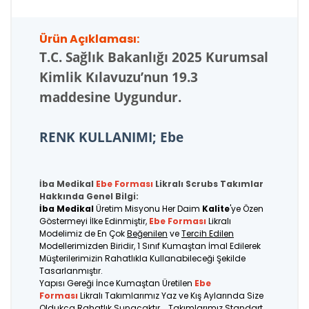
Ürün Açıklaması:
T.C.
Sağlık Bakanlığı 2025 Kurumsal
Kimlik Kılavuzu’nun 19.3
maddesine Uygundur.
RENK KULLANIMI; Ebe
İba Medikal
Ebe Forması
Likralı Scrubs Takımlar
Hakkında Genel Bilgi:
İba Medikal
Üretim Misyonu Her Daim
Kalite
'ye Özen
Göstermeyi İlke Edinmiştir,
Ebe Forması
Likralı
Modelimiz de En Çok
Beğenilen
ve
Tercih Edilen
Modellerimizden Biridir, 1 Sınıf Kumaştan İmal Edilerek
Müşterilerimizin Rahatlıkla Kullanabileceği Şekilde
Tasarlanmıştır.
Yapısı Gereği İnce Kumaştan Üretilen
Ebe
Forması
Likralı Takımlarımız Yaz ve Kış Aylarında Size
Oldukça Rahatlık Sunacaktır... Takımlarımız Standart