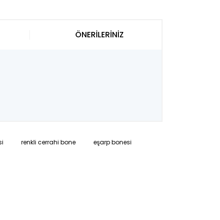
ÖNERİLERİNİZ
si
renkli cerrahi bone
eşarp bonesi