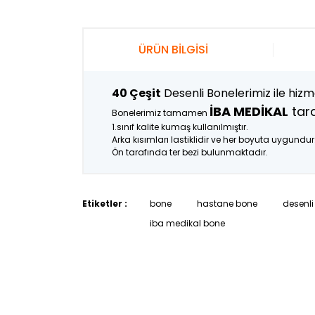
ÜRÜN BİLGİSİ
40 Çeşit
Desenli Bonelerimiz ile hizme
İBA MEDİKAL
tara
Bonelerimiz tamamen
1.sınıf kalite kumaş kullanılmıştır.
Arka kısımları lastiklidir ve her boyuta uygundur
Ön tarafında ter bezi bulunmaktadır.
Etiketler :
bone
hastane bone
desenli
iba medikal bone