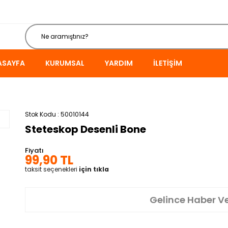
ASAYFA
KURUMSAL
YARDIM
İLETIŞIM
Stok Kodu
50010144
Steteskop Desenli Bone
Fiyatı
99,90 TL
taksit seçenekleri
için tıkla
Gelince Haber V