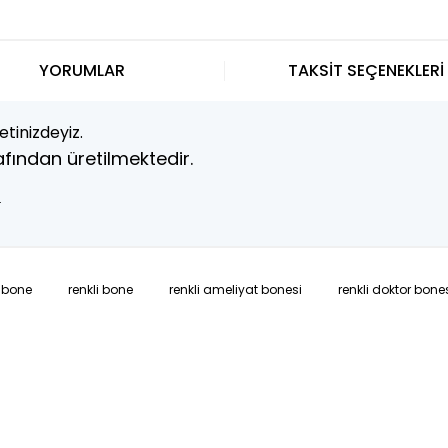
YORUMLAR
TAKSİT SEÇENEKLERİ
tinizdeyiz.
fından üretilmektedir.
.
 bone
renkli bone
renkli ameliyat bonesi
renkli doktor bone