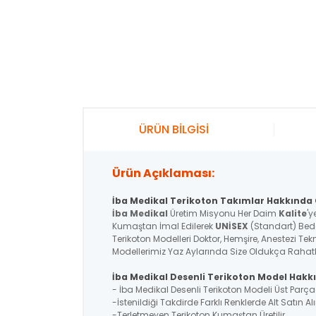
ÜRÜN BİLGİSİ
Ürün Açıklaması:
İba Medikal Terikoton Takımlar Hakkında G
İba Medikal
Üretim Misyonu Her Daim
Kalite
'y
Kumaştan İmal Edilerek
UNİSEX
(Standart) Bede
Terikoton Modelleri Doktor, Hemşire, Anestezi Tek
Modellerimiz Yaz Aylarında Size Oldukça Rahatlık
İba Medikal Desenli Terikoton Model Hakkı
- İba Medikal Desenli Terikoton Modeli Üst Par
-İstenildiği Takdirde Farklı Renklerde Alt Satın Alı
-Terletmeyen Terikoton Kumaştan Üretilir