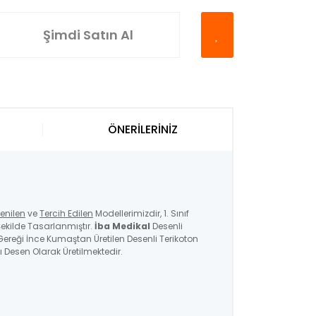
Şimdi Satın Al
ÖNERİLERİNİZ
enilen
ve
Tercih Edilen
Modellerimizdir, 1. Sınıf
ekilde Tasarlanmıştır.
İba Medikal
Desenli
ı Gereği İnce Kumaştan Üretilen Desenli Terikoton
ı Desen Olarak Üretilmektedir.