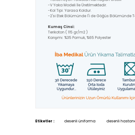
-V Yaka Modeli İle Üretilmektedir.
-Kol Tipi: Yarasa Koldur.
-2'si Etek Bölümünde 1'i de Göğüs Bölümünde T
Kumaş Cinsi:
Terikoton ( 115 gr/m2 )
Karışımı: %35 Pamuk, %65 Polyester
Etiketler :
desenli üniforma
desenli hastane