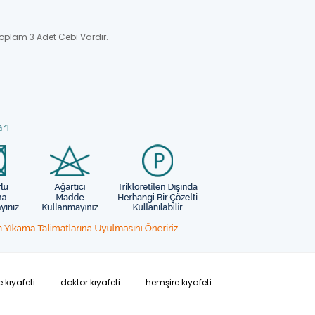
oplam 3 Adet Cebi Vardır.
 kıyafeti
doktor kıyafeti
hemşire kıyafeti