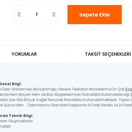
Sepete Ekle
YORUMLAR
TAKSİT SEÇENEKLERİ
enel Bilgi:
e Özen Göstermeyi İlke Edinmiştir, Desenli Terikoton Modollerimiz En Çok
Beğ
nde Hem Bayan Hem de Bay Müşterilerimizin Rahatlıkla Kullanabileceği Ş
nikeri, Ebe Gibi Birçok Sağlık Personeli Rahatlıkla Kullanabilmektedir. Yapıs
 Sunacaktır... Takımlarımız Standart Kalıplarda 8 Farklı Beden ve 22 Farkl
nda Teknik Bilgi:
çadan Oluşmaktadır
nabilir.