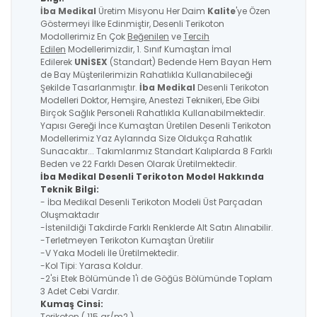
İba Medikal
Üretim Misyonu Her Daim
Kalite
'ye Özen
Göstermeyi İlke Edinmiştir, Desenli Terikoton
Modollerimiz En Çok
Beğenilen
ve
Tercih
Edilen
Modellerimizdir, 1. Sınıf Kumaştan İmal
Edilerek
UNİSEX
(Standart) Bedende Hem Bayan Hem
de Bay Müşterilerimizin Rahatlıkla Kullanabileceği
Şekilde Tasarlanmıştır.
İba Medikal
Desenli Terikoton
Modelleri Doktor, Hemşire, Anestezi Teknikeri, Ebe Gibi
Birçok Sağlık Personeli Rahatlıkla Kullanabilmektedir.
Yapısı Gereği İnce Kumaştan Üretilen Desenli Terikoton
Modellerimiz Yaz Aylarında Size Oldukça Rahatlık
Sunacaktır... Takımlarımız Standart Kalıplarda 8 Farklı
Beden ve 22 Farklı Desen Olarak Üretilmektedir.
İba Medikal Desenli Terikoton Model Hakkında
Teknik Bilgi:
- İba Medikal Desenli Terikoton Modeli Üst Parçadan
Oluşmaktadır
-İstenildiği Takdirde Farklı Renklerde Alt Satın Alınabilir.
-Terletmeyen Terikoton Kumaştan Üretilir
-V Yaka Modeli İle Üretilmektedir.
-Kol Tipi: Yarasa Koldur.
-2'si Etek Bölümünde 1'i de Göğüs Bölümünde Toplam
3 Adet Cebi Vardır.
Kumaş Cinsi:
Terikoton ( 115 gr/m2 )