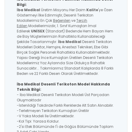
Bilgi:
İba Medikal
Üretim Misyonu Her Daim
Kalite
'ye Özen
Göstermeyi İlke Edinmiştir, Desenli Terikoton
Modollerimiz En Çok
Beğenilen
ve
Tercih
Edilen
Modellerimizdir, 1. Sınıf Kumaştan İmal
Edilerek
UNİSEX
(Standart) Bedende Hem Bayan Hem
de Bay Müşterilerimizin Rahatlıkla Kullanabileceği
Şekilde Tasarlanmıştır.
İba Medikal
Desenli Terikoton
Modelleri Doktor, Hemşire, Anestezi Teknikeri, Ebe Gibi
Birçok Sağlık Personeli Rahatlıkla Kullanabilmektedir.
Yapısı Gereği İnce Kumaştan Üretilen Desenli Terikoton
Modellerimiz Yaz Aylarında Size Oldukça Rahatlık
Sunacaktır... Takımlarımız Standart Kalıplarda 8 Farklı
Beden ve 22 Farklı Desen Olarak Üretilmektedir.
İba Medikal Desenli Terikoton Model Hakkında
Teknik Bilgi:
- İba Medikal Desenli Terikoton Modeli Üst Parçadan
Oluşmaktadır
-İstenildiği Takdirde Farklı Renklerde Alt Satın Alınabilir.
-Terletmeyen Terikoton Kumaştan Üretilir
-V Yaka Modeli İle Üretilmektedir.
-Kol Tipi: Yarasa Koldur.
-2'si Etek Bölümünde 1'i de Göğüs Bölümünde Toplam
3 Adet Cebi Vardır.