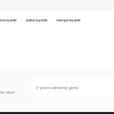
ne kıyafeti
doktor kıyafeti
hemşire kıyafeti
niz olsun