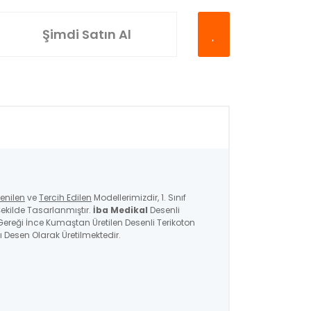
Şimdi Satın Al
enilen
ve
Tercih Edilen
Modellerimizdir, 1. Sınıf
ekilde Tasarlanmıştır.
İba Medikal
Desenli
ı Gereği İnce Kumaştan Üretilen Desenli Terikoton
ı Desen Olarak Üretilmektedir.