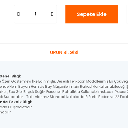
Sepete Ekle
ÜRÜN BİLGİSİ
enel Bilgi:
e Özen Göstermeyi İlke Edinmiştir, Desenli Terikoton Modollerimiz En Çok
Beğ
nde Hem Bayan Hem de Bay Müşterilerimizin Rahatlıkla Kullanabileceği Ş
nikeri, Ebe Gibi Birçok Sağlık Personeli Rahatlıkla Kullanabilmektedir. Yapıs
 Sunacaktır... Takımlarımız Standart Kalıplarda 8 Farklı Beden ve 22 Farkl
nda Teknik Bilgi:
çadan Oluşmaktadır
nabilir.