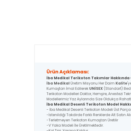
Ürün Açıklaması:
İba Medikal Terikoton Takımlar Hakkında G
İba Medikal
Üretim Misyonu Her Daim
Kalite
'y
Kumaştan İmal Edilerek
UNİSEX
(Standart) Bede
Terikoton Modelleri Doktor, Hemşire, Anestezi Tek
Modellerimiz Yaz Aylarında Size Oldukça Rahatlık
İba Medikal Desenli Terikoton Model Hakkı
- İba Medikal Desenli Terikoton Modeli Üst Par
-İstenildiği Takdirde Farklı Renklerde Alt Satın Alı
-Terletmeyen Terikoton Kumaştan Üretilir
-V Yaka Modeli İle Üretilmektedir.
-Kol Tipi: Yarasa Koldur.