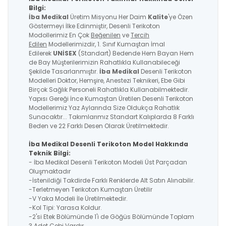
Bilgi:
İba Medikal
Üretim Misyonu Her Daim
Kalite
'ye Özen
Göstermeyi İlke Edinmiştir, Desenli Terikoton
Modollerimiz En Çok
Beğenilen
ve
Tercih
Edilen
Modellerimizdir, 1. Sınıf Kumaştan İmal
Edilerek
UNİSEX
(Standart) Bedende Hem Bayan Hem
de Bay Müşterilerimizin Rahatlıkla Kullanabileceği
Şekilde Tasarlanmıştır.
İba Medikal
Desenli Terikoton
Modelleri Doktor, Hemşire, Anestezi Teknikeri, Ebe Gibi
Birçok Sağlık Personeli Rahatlıkla Kullanabilmektedir.
Yapısı Gereği İnce Kumaştan Üretilen Desenli Terikoton
Modellerimiz Yaz Aylarında Size Oldukça Rahatlık
Sunacaktır... Takımlarımız Standart Kalıplarda 8 Farklı
Beden ve 22 Farklı Desen Olarak Üretilmektedir.
İba Medikal Desenli Terikoton Model Hakkında
Teknik Bilgi:
- İba Medikal Desenli Terikoton Modeli Üst Parçadan
Oluşmaktadır
-İstenildiği Takdirde Farklı Renklerde Alt Satın Alınabilir.
-Terletmeyen Terikoton Kumaştan Üretilir
-V Yaka Modeli İle Üretilmektedir.
-Kol Tipi: Yarasa Koldur.
-2'si Etek Bölümünde 1'i de Göğüs Bölümünde Toplam
3 Adet Cebi Vardır.