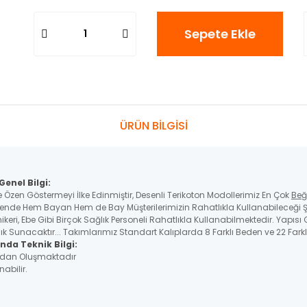
Sepete Ekle
ÜRÜN BİLGİSİ
enel Bilgi:
e Özen Göstermeyi İlke Edinmiştir, Desenli Terikoton Modollerimiz En Çok
Beğ
nde Hem Bayan Hem de Bay Müşterilerimizin Rahatlıkla Kullanabileceği Ş
nikeri, Ebe Gibi Birçok Sağlık Personeli Rahatlıkla Kullanabilmektedir. Yapıs
 Sunacaktır... Takımlarımız Standart Kalıplarda 8 Farklı Beden ve 22 Farkl
nda Teknik Bilgi:
çadan Oluşmaktadır
nabilir.