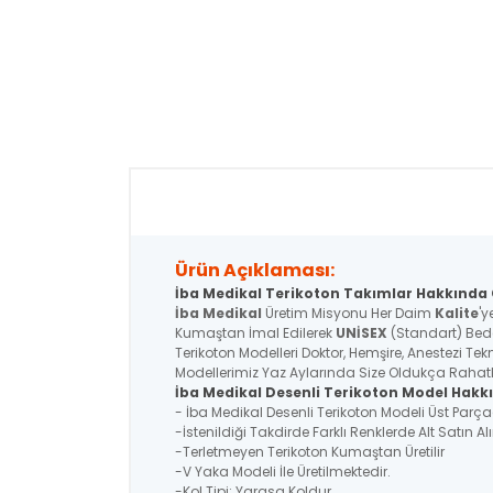
Ürün Açıklaması:
İba Medikal Terikoton Takımlar Hakkında G
İba Medikal
Üretim Misyonu Her Daim
Kalite
'y
Kumaştan İmal Edilerek
UNİSEX
(Standart) Bede
Terikoton Modelleri Doktor, Hemşire, Anestezi Tek
Modellerimiz Yaz Aylarında Size Oldukça Rahatlık
İba Medikal Desenli Terikoton Model Hakkı
- İba Medikal Desenli Terikoton Modeli Üst Par
-İstenildiği Takdirde Farklı Renklerde Alt Satın Alı
-Terletmeyen Terikoton Kumaştan Üretilir
-V Yaka Modeli İle Üretilmektedir.
-Kol Tipi: Yarasa Koldur.