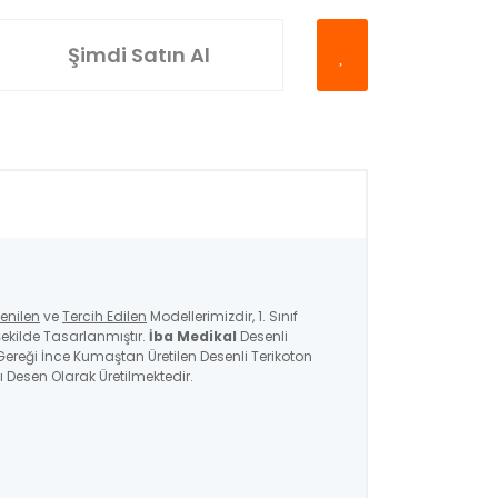
Şimdi Satın Al
enilen
ve
Tercih Edilen
Modellerimizdir, 1. Sınıf
ekilde Tasarlanmıştır.
İba Medikal
Desenli
ı Gereği İnce Kumaştan Üretilen Desenli Terikoton
ı Desen Olarak Üretilmektedir.