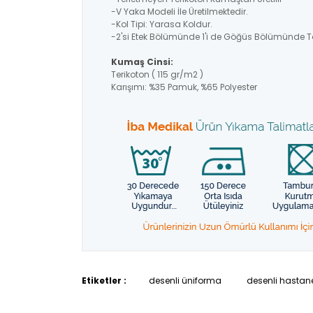
-V Yaka Modeli İle Üretilmektedir.
-Kol Tipi: Yarasa Koldur.
-2'si Etek Bölümünde 1'i de Göğüs Bölümünde T
Kumaş Cinsi:
Terikoton ( 115 gr/m2 )
Karışımı: %35 Pamuk, %65 Polyester
Etiketler :
desenli üniforma
desenli hastane