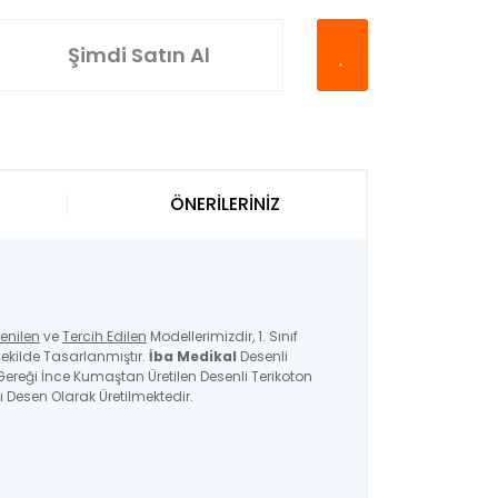
Şimdi Satın Al
ÖNERİLERİNİZ
enilen
ve
Tercih Edilen
Modellerimizdir, 1. Sınıf
ekilde Tasarlanmıştır.
İba Medikal
Desenli
ı Gereği İnce Kumaştan Üretilen Desenli Terikoton
ı Desen Olarak Üretilmektedir.