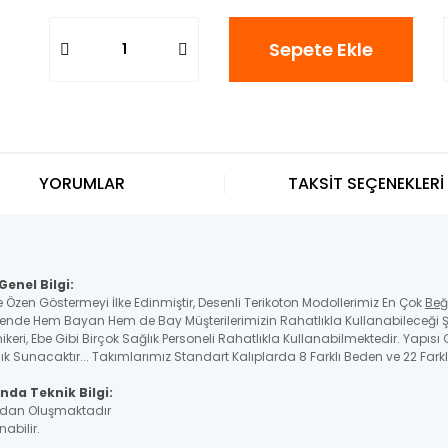
Sepete Ekle
YORUMLAR
TAKSİT SEÇENEKLERİ
enel Bilgi:
e Özen Göstermeyi İlke Edinmiştir, Desenli Terikoton Modollerimiz En Çok
Beğ
nde Hem Bayan Hem de Bay Müşterilerimizin Rahatlıkla Kullanabileceği Ş
nikeri, Ebe Gibi Birçok Sağlık Personeli Rahatlıkla Kullanabilmektedir. Yapıs
 Sunacaktır... Takımlarımız Standart Kalıplarda 8 Farklı Beden ve 22 Farkl
nda Teknik Bilgi:
çadan Oluşmaktadır
nabilir.