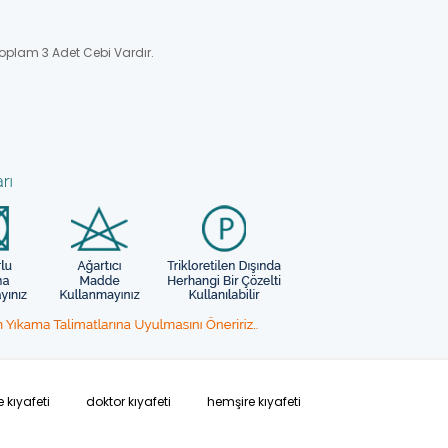
oplam 3 Adet Cebi Vardır.
 kıyafeti
doktor kıyafeti
hemşire kıyafeti