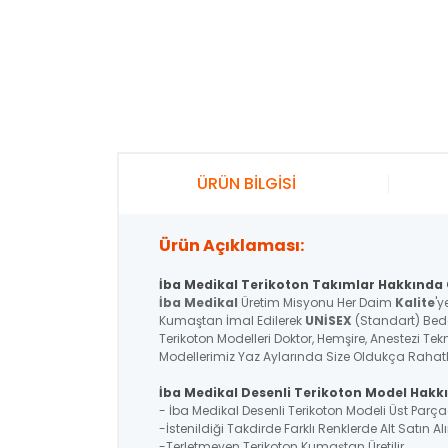
ÜRÜN BİLGİSİ
Ürün Açıklaması:
İba Medikal Terikoton Takımlar Hakkında G
İba Medikal
Üretim Misyonu Her Daim
Kalite
'y
Kumaştan İmal Edilerek
UNİSEX
(Standart) Bede
Terikoton Modelleri Doktor, Hemşire, Anestezi Tek
Modellerimiz Yaz Aylarında Size Oldukça Rahatlık
İba Medikal Desenli Terikoton Model Hakkı
- İba Medikal Desenli Terikoton Modeli Üst Par
-İstenildiği Takdirde Farklı Renklerde Alt Satın Alı
-Terletmeyen Terikoton Kumaştan Üretilir