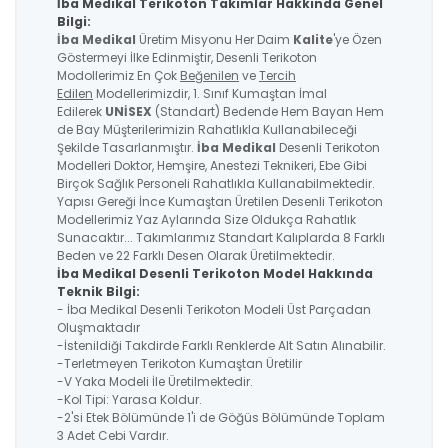
İba Medikal Terikoton Takımlar Hakkında Genel
Bilgi:
İba Medikal
Üretim Misyonu Her Daim
Kalite
'ye Özen
Göstermeyi İlke Edinmiştir, Desenli Terikoton
Modollerimiz En Çok
Beğenilen
ve
Tercih
Edilen
Modellerimizdir, 1. Sınıf Kumaştan İmal
Edilerek
UNİSEX
(Standart) Bedende Hem Bayan Hem
de Bay Müşterilerimizin Rahatlıkla Kullanabileceği
Şekilde Tasarlanmıştır.
İba Medikal
Desenli Terikoton
Modelleri Doktor, Hemşire, Anestezi Teknikeri, Ebe Gibi
Birçok Sağlık Personeli Rahatlıkla Kullanabilmektedir.
Yapısı Gereği İnce Kumaştan Üretilen Desenli Terikoton
Modellerimiz Yaz Aylarında Size Oldukça Rahatlık
Sunacaktır... Takımlarımız Standart Kalıplarda 8 Farklı
Beden ve 22 Farklı Desen Olarak Üretilmektedir.
İba Medikal Desenli Terikoton Model Hakkında
Teknik Bilgi:
- İba Medikal Desenli Terikoton Modeli Üst Parçadan
Oluşmaktadır
-İstenildiği Takdirde Farklı Renklerde Alt Satın Alınabilir.
-Terletmeyen Terikoton Kumaştan Üretilir
-V Yaka Modeli İle Üretilmektedir.
-Kol Tipi: Yarasa Koldur.
-2'si Etek Bölümünde 1'i de Göğüs Bölümünde Toplam
3 Adet Cebi Vardır.