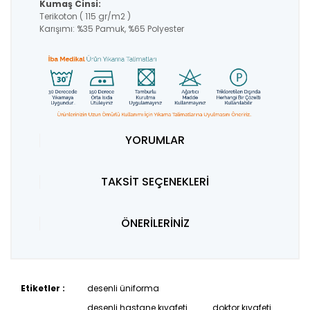
Kumaş Cinsi:
Terikoton ( 115 gr/m2 )
Karışımı: %35 Pamuk, %65 Polyester
YORUMLAR
TAKSİT SEÇENEKLERİ
ÖNERİLERİNİZ
Etiketler :
desenli üniforma
desenli hastane kıyafeti
doktor kıyafeti