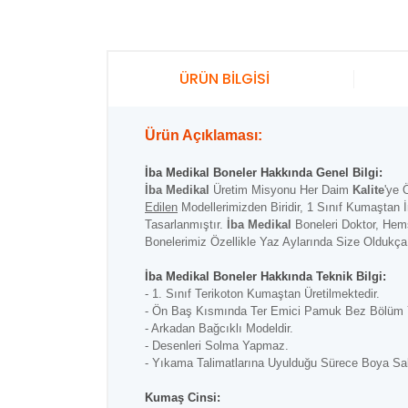
ÜRÜN BİLGİSİ
Ürün Açıklaması:
İba Medikal Boneler Hakkında Genel Bilgi:
İba Medikal
Üretim Misyonu Her Daim
Kalite
'ye 
Edilen
Modellerimizden Biridir, 1 Sınıf Kumaştan 
Tasarlanmıştır.
İba Medikal
Boneleri Doktor, Hemş
Bonelerimiz Özellikle Yaz Aylarında Size Oldukça 
İba Medikal Boneler Hakkında Teknik Bilgi:
- 1. Sınıf Terikoton Kumaştan Üretilmektedir.
- Ön Baş Kısmında Ter Emici Pamuk Bez Bölüm Y
- Arkadan Bağcıklı Modeldir.
- Desenleri Solma Yapmaz.
- Yıkama Talimatlarına Uyulduğu Sürece Boya Sa
Kumaş Cinsi: