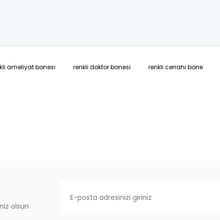
kli ameliyat bonesi
renkli doktor bonesi
renkli cerrahi bone
niz olsun