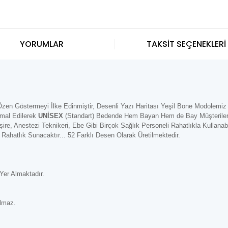
YORUMLAR
TAKSİT SEÇENEKLERİ
Özen Göstermeyi İlke Edinmiştir, Desenli Yazı Haritası Yeşil Bone Modolemi
İmal Edilerek
UNİSEX
(Standart) Bedende Hem Bayan Hem de Bay Müşterilerim
ire, Anestezi Teknikeri, Ebe Gibi Birçok Sağlık Personeli Rahatlıkla Kullanab
Rahatlık Sunacaktır... 52 Farklı Desen Olarak Üretilmektedir.
er Almaktadır.
lmaz.