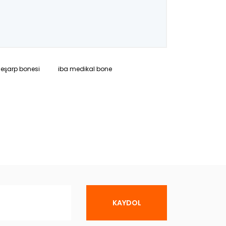
eşarp bonesi
iba medikal bone
KAYDOL