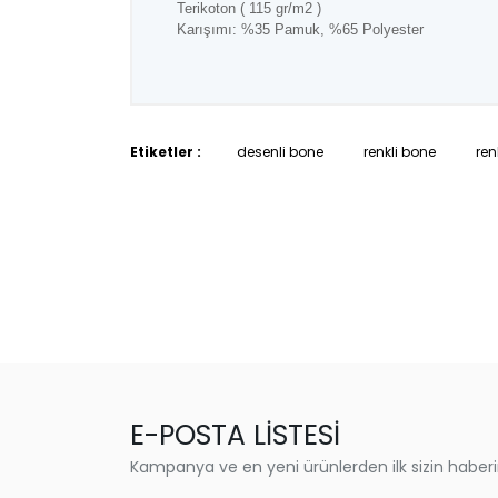
Terikoton ( 115 gr/m2 )
Karışımı: %35 Pamuk, %65 Polyester
Etiketler :
desenli bone
renkli bone
ren
E-POSTA LİSTESİ
Kampanya ve en yeni ürünlerden ilk sizin haberi