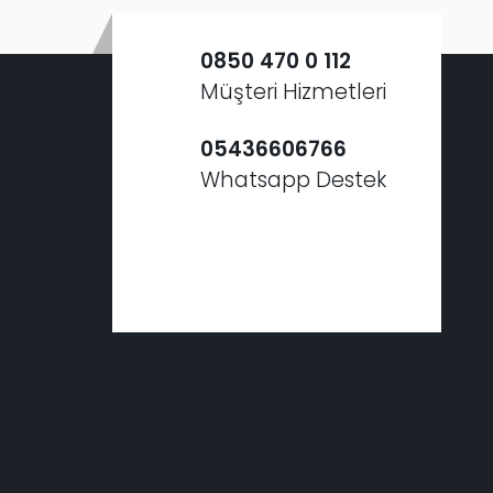
0850 470 0 112
Müşteri Hizmetleri
05436606766
Whatsapp Destek