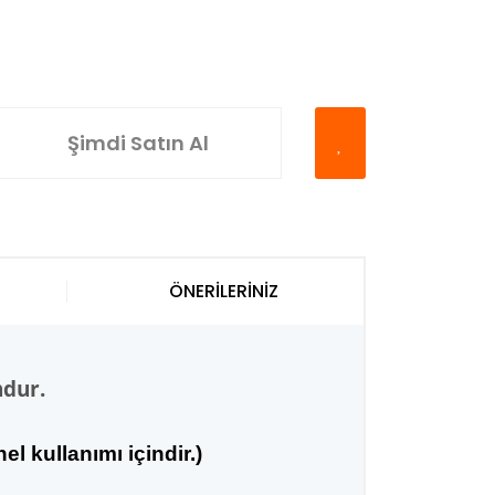
Şimdi Satın Al
ÖNERİLERİNİZ
ndur.
l kullanımı içindir.
)