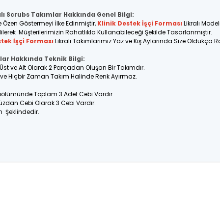
alı Scrubs Takımlar Hakkında Genel Bilgi:
e Özen Göstermeyi İlke Edinmiştir,
Klinik Destek İşçi Forması
Likralı Mode
ilerek Müşterilerimizin Rahatlıkla Kullanabileceği Şekilde Tasarlanmıştır.
stek İşçi Forması
Likralı Takımlarımız Yaz ve Kış Aylarında Size Oldukça R
lar Hakkında Teknik Bilgi:
 Üst ve Alt Olarak 2 Parçadan Oluşan Bir Takımdır.
ir ve Hiçbir Zaman Takım Halinde Renk Ayırmaz.
 bölümünde Toplam 3 Adet Cebi Vardır.
üzdan Cebi Olarak 3 Cebi Vardır.
n Şeklindedir.