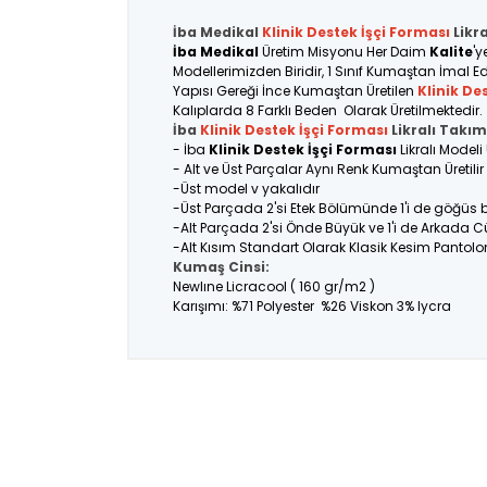
İba Medikal
Klinik Destek İşçi
Forması
Likr
İba Medikal
Üretim Misyonu Her Daim
Kalite
'y
Modellerimizden Biridir, 1 Sınıf Kumaştan İmal Ed
Yapısı Gereği İnce Kumaştan Üretilen
Klinik De
Kalıplarda 8 Farklı Beden Olarak Üretilmektedir.
İba
Klinik Destek İşçi Forması
Likralı Takım
- İba
Klinik Destek İşçi Forması
Likralı Modeli
- Alt ve Üst Parçalar Aynı Renk Kumaştan Üretil
-Üst model v yakalıdır
-Üst Parçada 2'si Etek Bölümünde 1'i de göğüs
-Alt Parçada 2'si Önde Büyük ve 1'i de Arkada C
-Alt Kısım Standart Olarak Klasik Kesim Pantolo
Kumaş Cinsi:
Newlıne Licracool ( 160 gr/m2 )
Karışımı: %71 Polyester %26 Viskon 3% lycra