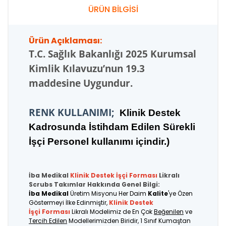
ÜRÜN BİLGİSİ
Ürün Açıklaması:
T.C.
Sağlık Bakanlığı 2025 Kurumsal
Kimlik Kılavuzu’nun 19.3
maddesine Uygundur.
RENK KULLANIMI;
K
linik Destek
Kadrosunda İstihdam Edilen Sürekli
İşçi Personel kullanımı içindir.
)
İba Medikal
Klinik Destek İşçi
Forması
Likralı
Scrubs Takımlar Hakkında Genel Bilgi:
İba Medikal
Üretim Misyonu Her Daim
Kalite
'ye Özen
Göstermeyi İlke Edinmiştir,
Klinik Destek
İşçi Forması
Likralı Modelimiz de En Çok
Beğenilen
ve
Tercih Edilen
Modellerimizden Biridir, 1 Sınıf Kumaştan