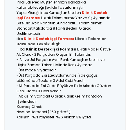
İmal Edilerek Müşterilerimizin Rahatlıkla
Kullanabileceği Şekilde Tasarlanmıştır.
Yapısı Gereği İnce Kumaştan Üretilen
Klinik Destek
İşçi Forması
Likralı Takımlarımız Yaz ve Kış Aylarında
Size Oldukça Rahatlık Sunacaktır... Takımlarımız
Standart Kalıplarda 8 Farklı Beden Olarak
Üretilmektedir.
İba
Klinik Destek İşçi Forması
Likralı Takımlar
Hakkında Teknik Bilgi:
- İba
Klinik Destek İşçi Forması
Likralı Modeli Üst ve
Alt Olarak 2 Parçadan Oluşan Bir Takımdır.
- Alt ve Üst Parçalar Aynı Renk Kumaştan Üretilir ve
Hiçbir Zaman Takım Halinde Renk Ayırmaz.
-Üst model v yakalıdır
-Üst Parçada 2'si Etek Bölümünde 1'i de göğüs
bölümünde Toplam 3 Adet Cebi Vardır.
-Alt Parçada 2'si Önde Büyük ve 1'i de Arkada Cüzdan
Cebi Olarak 3 Cebi Vardır.
-Alt Kısım Standart Olarak Klasik Kesim Pantolon
Şeklindedir.
Kumaş Cinsi:
Newlıne Licracool ( 160 gr/m2 )
Karışımı: %71 Polyester %26 Viskon 3% lycra