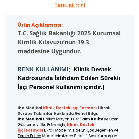
ÜRÜN BİLGİSİ
Ürün Açıklaması:
T.C.
Sağlık Bakanlığı 2025 Kurumsal
Kimlik Kılavuzu’nun 19.3
maddesine Uygundur.
RENK KULLANIMI;
K
linik Destek
Kadrosunda İstihdam Edilen Sürekli
İşçi Personel kullanımı içindir.
)
İba Medikal
Klinik Destek İşçi
Forması
Likralı
Scrubs Takımlar Hakkında Genel Bilgi:
İba Medikal
Üretim Misyonu Her Daim
Kalite
'ye Özen
Göstermeyi İlke Edinmiştir,
Klinik Destek
İşçi Forması
Likralı Modelimiz de En Çok
Beğenilen
ve
Tercih Edilen
Modellerimizden Biridir, 1 Sınıf Kumaştan