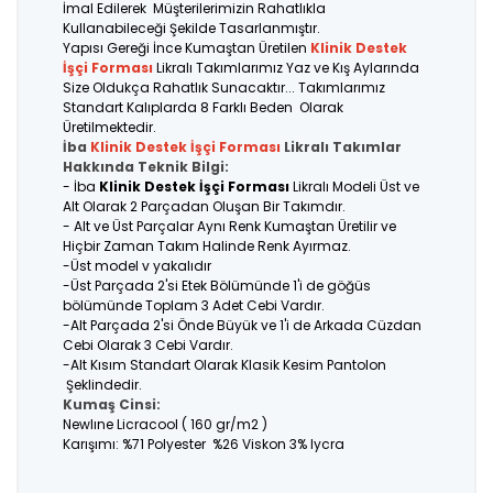
İmal Edilerek Müşterilerimizin Rahatlıkla
Kullanabileceği Şekilde Tasarlanmıştır.
Yapısı Gereği İnce Kumaştan Üretilen
Klinik Destek
İşçi Forması
Likralı Takımlarımız Yaz ve Kış Aylarında
Size Oldukça Rahatlık Sunacaktır... Takımlarımız
Standart Kalıplarda 8 Farklı Beden Olarak
Üretilmektedir.
İba
Klinik Destek İşçi Forması
Likralı Takımlar
Hakkında Teknik Bilgi:
- İba
Klinik Destek İşçi Forması
Likralı Modeli Üst ve
Alt Olarak 2 Parçadan Oluşan Bir Takımdır.
- Alt ve Üst Parçalar Aynı Renk Kumaştan Üretilir ve
Hiçbir Zaman Takım Halinde Renk Ayırmaz.
-Üst model v yakalıdır
-Üst Parçada 2'si Etek Bölümünde 1'i de göğüs
bölümünde Toplam 3 Adet Cebi Vardır.
-Alt Parçada 2'si Önde Büyük ve 1'i de Arkada Cüzdan
Cebi Olarak 3 Cebi Vardır.
-Alt Kısım Standart Olarak Klasik Kesim Pantolon
Şeklindedir.
Kumaş Cinsi:
Newlıne Licracool ( 160 gr/m2 )
Karışımı: %71 Polyester %26 Viskon 3% lycra