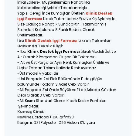
İmal Edilerek Müşterilerimizin Rahatlıkla
Kullanabileceği Şekilde Tasarlanmıştır.
Yapısı Gereği İnce Kumaştan Üretilen
Klinik Destek
İşçi Forması
Likralı Takımlarımız Yaz ve Kış Aylarında
Size Oldukça Rahatlık Sunacaktır... Takımlarımız
Standart Kalıplarda 8 Farklı Beden Olarak
Üretilmektedir.
İba
Klinik Destek İşçi Forması
Likralı Takımlar
Hakkında Teknik Bilgi:
- İba
Klinik Destek İşçi Forması
Likralı Modeli Üst ve
Alt Olarak 2 Parçadan Oluşan Bir Takımdır.
- Alt ve Üst Parçalar Aynı Renk Kumaştan Üretilir ve
Hiçbir Zaman Takım Halinde Renk Ayırmaz.
-Üst model v yakalıdır
-Üst Parçada 2'si Etek Bölümünde 1'i de göğüs
bölümünde Toplam 3 Adet Cebi Vardır.
-Alt Parçada 2'si Önde Büyük ve 1'i de Arkada Cüzdan
Cebi Olarak 3 Cebi Vardır.
-Alt Kısım Standart Olarak Klasik Kesim Pantolon
Şeklindedir.
Kumaş Cinsi:
Newlıne Licracool ( 160 gr/m2 )
Karışımı: %71 Polyester %26 Viskon 3% lycra