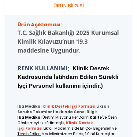
ÜRÜN BİLGİSİ
Ürün Açıklaması:
T.C.
Sağlık Bakanlığı 2025 Kurumsal
Kimlik Kılavuzu’nun 19.3
maddesine Uygundur.
RENK KULLANIMI;
K
linik Destek
Kadrosunda İstihdam Edilen Sürekli
İşçi Personel kullanımı içindir.
)
İba Medikal
Klinik Destek İşçi
Forması
Likralı
Scrubs Takımlar Hakkında Genel Bilgi:
İba Medikal
Üretim Misyonu Her Daim
Kalite
'ye Özen
Göstermeyi İlke Edinmiştir,
Klinik Destek
İşçi Forması
Likralı Modelimiz de En Çok
Beğenilen
ve
Tercih Edilen
Modellerimizden Biridir, 1 Sınıf Kumaştan