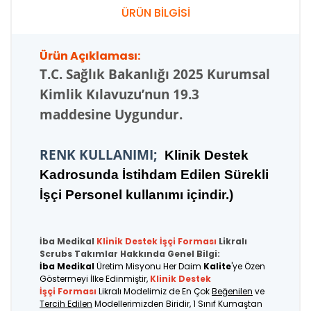
ÜRÜN BİLGİSİ
Ürün Açıklaması:
T.C.
Sağlık Bakanlığı 2025 Kurumsal
Kimlik Kılavuzu’nun 19.3
maddesine Uygundur.
RENK KULLANIMI;
K
linik Destek
Kadrosunda İstihdam Edilen Sürekli
İşçi Personel kullanımı içindir.
)
İba Medikal
Klinik Destek İşçi
Forması
Likralı
Scrubs Takımlar Hakkında Genel Bilgi:
İba Medikal
Üretim Misyonu Her Daim
Kalite
'ye Özen
Göstermeyi İlke Edinmiştir,
Klinik Destek
İşçi Forması
Likralı Modelimiz de En Çok
Beğenilen
ve
Tercih Edilen
Modellerimizden Biridir, 1 Sınıf Kumaştan