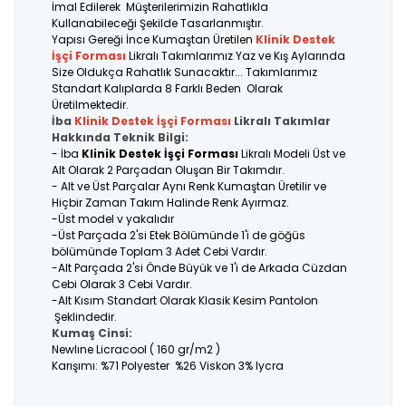
İmal Edilerek Müşterilerimizin Rahatlıkla
Kullanabileceği Şekilde Tasarlanmıştır.
Yapısı Gereği İnce Kumaştan Üretilen
Klinik Destek
İşçi Forması
Likralı Takımlarımız Yaz ve Kış Aylarında
Size Oldukça Rahatlık Sunacaktır... Takımlarımız
Standart Kalıplarda 8 Farklı Beden Olarak
Üretilmektedir.
İba
Klinik Destek İşçi Forması
Likralı Takımlar
Hakkında Teknik Bilgi:
- İba
Klinik Destek İşçi Forması
Likralı Modeli Üst ve
Alt Olarak 2 Parçadan Oluşan Bir Takımdır.
- Alt ve Üst Parçalar Aynı Renk Kumaştan Üretilir ve
Hiçbir Zaman Takım Halinde Renk Ayırmaz.
-Üst model v yakalıdır
-Üst Parçada 2'si Etek Bölümünde 1'i de göğüs
bölümünde Toplam 3 Adet Cebi Vardır.
-Alt Parçada 2'si Önde Büyük ve 1'i de Arkada Cüzdan
Cebi Olarak 3 Cebi Vardır.
-Alt Kısım Standart Olarak Klasik Kesim Pantolon
Şeklindedir.
Kumaş Cinsi:
Newlıne Licracool ( 160 gr/m2 )
Karışımı: %71 Polyester %26 Viskon 3% lycra