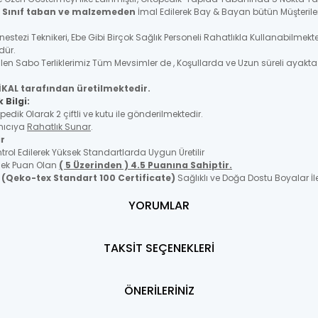
. Sınıf taban ve malzemeden
İmal Edilerek Bay & Bayan bütün Müşteriler
Anestezi Teknikeri, Ebe Gibi Birçok Sağlık Personeli Rahatlıkla Kullanabi
ndür.
len Sabo Terliklerimiz Tüm Mevsimler de , Koşullarda ve Uzun süreli ayakt
İKAL tarafından üretilmektedir.
 Bilgi:
ik Olarak 2 çiftli ve kutu ile gönderilmektedir.
anıcıya
Rahatlık Sunar
.
ir
ol Edilerek Yüksek Standartlarda Uygun Üretilir
üsek Puan Olan
( 5 Üzerinden ) 4.5 Puanına Sahiptir.
p
(Qeko-tex Standart 100 Certificate)
Sağlıklı ve Doğa Dostu Boyalar İle
YORUMLAR
TAKSİT SEÇENEKLERİ
ÖNERİLERİNİZ