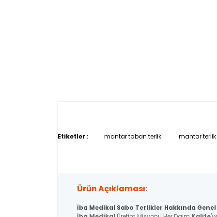
Etiketler :
mantar taban terlik
mantar terlik
Ürün Açıklaması:
İba Medikal Sabo Terlikler Hakkında Genel 
İba Medikal
Üretim Misyonu Her Daim
Kalite
'y