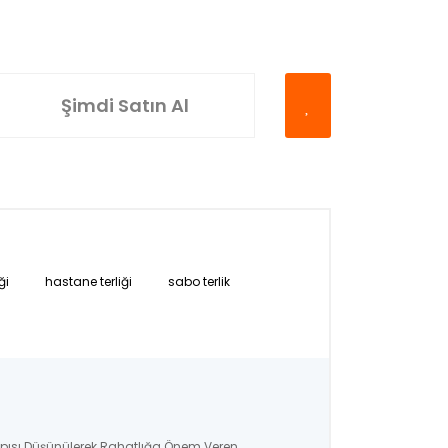
Şimdi Satın Al
ği
hastane terliği
sabo terlik
apısı Düşünülerek Rahatlığa Önem Veren