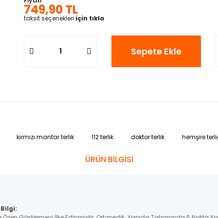
Fiyatı
749,90 TL
taksit seçenekleri
için tıkla
Sepete Ekle
kırmızı mantar terlik
112 terlik
doktor terlik
hemşire terli
ÜRÜN BİLGİSİ
Bilgi:
e Özen Göstermeyi İlke Edinmiştir, Ortopedik Yapıda Tabanında 5 Nokta Y