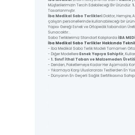
Müşterilerimizin Tercih Edebileceği Bir Üründür.
1
Tasarlanmıştır.
İba Medikal
Sabo Terlikleri
Doktor, Hemşire, 
çalışan personellerinde kullanabileceği bir ürü
Yapısı Gereği Esnek ve Ortopedik tabandan Üreti
Sunacaktır...
Sabo Terliklerimiz Standart Kalıplarda
İBA MED
İba Medikal Sabo Terlikler Hakkında Teknik
- İba Medikal Sabo Terlik Modeli Tamamen Ortoped
- Diğer Modellere
Esnek Yapıya Sahiptir
, Kull
-
1. Sınıf İthal Taban ve Malzemeden Üretil
- Deriden, Paketlemeye Kadar Her Aşamada Kontr
- Yıkamaya Karşı Uluslararası Testlerden En Y
- Dünyanın En Geçerli Sağlık Sertifikasına Sahi