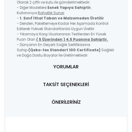
Olarak 2 çiftli ve kutu ile gönderilmektedir.
- Diğer Modellere
Esnek Yapıya Sahiptir
,
Kullanıcıya
Rahatlık Sunar
.
-
1. Sınıf İthal Taban ve Malzemeden Üretilir
- Deriden, Paketlemeye Kadar Her Aşamada Kontrol
Edilerek Yüksek Standartlarda Uygun Üretilir
- Yıkamaya Karşı Uluslararası Testlerden En Yüsek
Puan Olan
( 5 Üzerinden ) 4.5 Puanına Sahiptir.
- Dünyanın En Geçerli Sağlık Sertifikasına
Sahip
(Qeko-tex Standart 100 Certificate)
Sağlıklı
ve Doğa Dostu Boyalar İle Üretilmektedir.
YORUMLAR
TAKSİT SEÇENEKLERİ
ÖNERİLERİNİZ