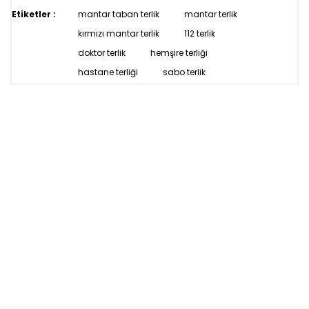
Etiketler :
mantar taban terlik
mantar terlik
kırmızı mantar terlik
112 terlik
doktor terlik
hemşire terliği
hastane terliği
sabo terlik