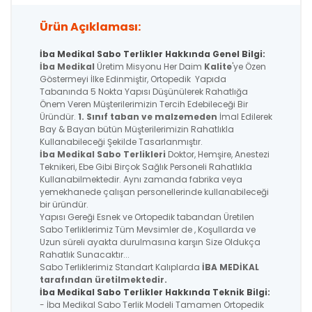
Ürün Açıklaması:
İba Medikal Sabo Terlikler Hakkında Genel Bilgi:
İba Medikal
Üretim Misyonu Her Daim
Kalite
'ye Özen
Göstermeyi İlke Edinmiştir, Ortopedik Yapıda
Tabanında 5 Nokta Yapısı Düşünülerek Rahatlığa
Önem Veren Müşterilerimizin Tercih Edebileceği Bir
Üründür.
1. Sınıf taban ve malzemeden
İmal Edilerek
Bay & Bayan bütün Müşterilerimizin Rahatlıkla
Kullanabileceği Şekilde Tasarlanmıştır.
İba Medikal
Sabo Terlikleri
Doktor, Hemşire, Anestezi
Teknikeri, Ebe Gibi Birçok Sağlık Personeli Rahatlıkla
Kullanabilmektedir. Aynı zamanda fabrika veya
yemekhanede çalışan personellerinde kullanabileceği
bir üründür.
Yapısı Gereği Esnek ve Ortopedik tabandan Üretilen
Sabo Terliklerimiz Tüm Mevsimler de , Koşullarda ve
Uzun süreli ayakta durulmasına karşın Size Oldukça
Rahatlık Sunacaktır...
Sabo Terliklerimiz Standart Kalıplarda
İBA MEDİKAL
tarafından üretilmektedir.
İba Medikal Sabo Terlikler Hakkında Teknik Bilgi:
- İba Medikal Sabo Terlik Modeli Tamamen Ortopedik