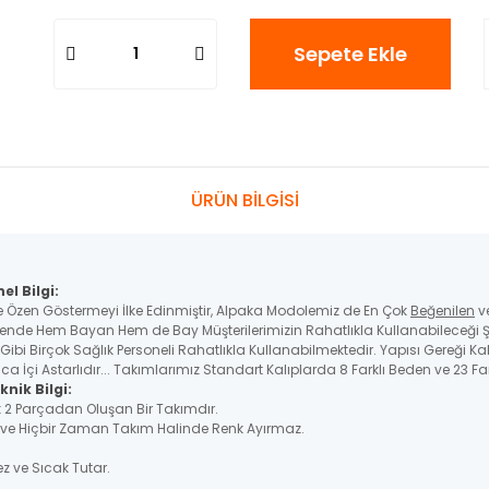
Sepete Ekle
ÜRÜN BİLGİSİ
l Bilgi:
e Özen Göstermeyi İlke Edinmiştir, Alpaka Modolemiz de En Çok
Beğenilen
v
nde Hem Bayan Hem de Bay Müşterilerimizin Rahatlıkla Kullanabileceği Ş
e Gibi Birçok Sağlık Personeli Rahatlıkla Kullanabilmektedir. Yapısı Gereği 
 İçi Astarlıdır... Takımlarımız Standart Kalıplarda 8 Farklı Beden ve 23 Far
nik Bilgi:
ak 2 Parçadan Oluşan Bir Takımdır.
ir ve Hiçbir Zaman Takım Halinde Renk Ayırmaz.
ez ve Sıcak Tutar.