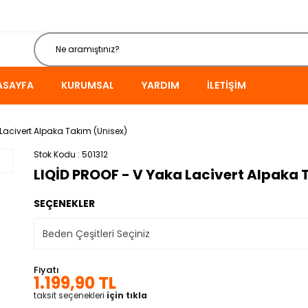
ASAYFA
KURUMSAL
YARDIM
İLETIŞIM
 Lacivert Alpaka Takım (Unisex)
Stok Kodu
501312
LIQİD PROOF - V Yaka Lacivert Alpaka 
SEÇENEKLER
Fiyatı
1.199,90 TL
taksit seçenekleri
için tıkla