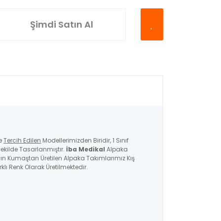
Şimdi Satın Al
e
Tercih Edilen
Modellerimizden Biridir, 1 Sınıf
ekilde Tasarlanmıştır.
İba Medikal
Alpaka
Kalın Kumaştan Üretilen Alpaka Takımlarımız Kış
klı Renk Olarak Üretilmektedir.