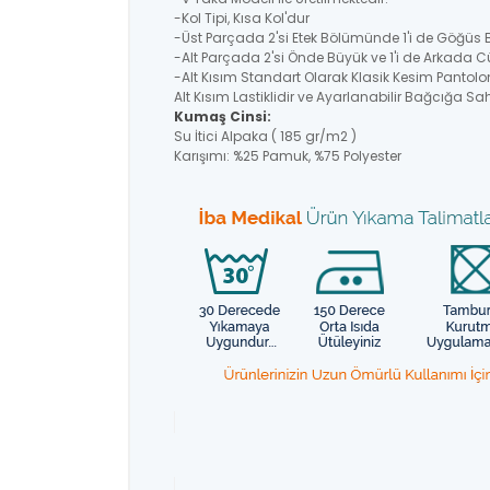
-Kol Tipi, Kısa Kol'dur
-Üst Parçada 2'si Etek Bölümünde 1'i de Göğüs
-Alt Parçada 2'si Önde Büyük ve 1'i de Arkada C
-Alt Kısım Standart Olarak Klasik Kesim Pantolo
Alt Kısım Lastiklidir ve Ayarlanabilir Bağcığa Sahi
Kumaş Cinsi:
Su İtici Alpaka ( 185 gr/m2 )
Karışımı: %25 Pamuk, %75 Polyester