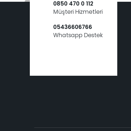
0850 470 0 112
Müşteri Hizmetleri
05436606766
Whatsapp Destek