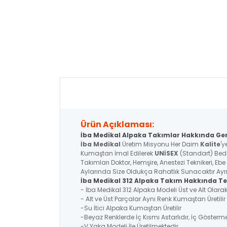
Ürün Açıklaması:
İba Medikal Alpaka Takımlar Hakkında Gene
İba Medikal
Üretim Misyonu Her Daim
Kalite
'y
Kumaştan İmal Edilerek
UNİSEX
(Standart) Bede
Takımları Doktor, Hemşire, Anestezi Teknikeri, Eb
Aylarında Size Oldukça Rahatlık Sunacaktır Ayrıca
İba Medikal 312 Alpaka Takım Hakkında Tek
- İba Medikal 312 Alpaka Modeli Üst ve Alt Olar
- Alt ve Üst Parçalar Aynı Renk Kumaştan Üretil
-Su İtici Alpaka Kumaştan Üretilir
-Beyaz Renklerde İç Kısmı Astarlıdır, İç Gösterm
-V Yaka Modeli İle Üretilmektedir.