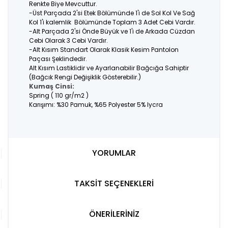
Renkte Biye Mevcuttur.
-Üst Parçada 2'si Etek Bölümünde 1'i de Sol Kol Ve Sağ
Kol 1'i kalemlik Bölümünde Toplam 3 Adet Cebi Vardır.
-Alt Parçada 2'si Önde Büyük ve 1'i de Arkada Cüzdan
Cebi Olarak 3 Cebi Vardır.
-Alt Kısım Standart Olarak Klasik Kesim Pantolon
Paçası Şeklindedir.
Alt Kısım Lastiklidir ve Ayarlanabilir Bağcığa Sahiptir
(Bağcık Rengi Değişiklik Gösterebilir.)
Kumaş Cinsi:
Spring ( 110 gr/m2 )
Karışımı: %30 Pamuk, %65 Polyester 5% lycra
YORUMLAR
TAKSİT SEÇENEKLERİ
ÖNERİLERİNİZ