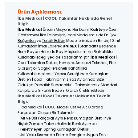
Ürün Açıklaması:
İba Medikal İ COOL Takımlar Hakkında Genel
Bilgi:
İba Medikal
Üretim Misyonu Her Daim
Kalite
'ye Özen
Göstermeyi İlke Edinmiştir, İcool Modolemiz de En Çok
Beğenilen
ve
Tercih Edilen
Modellerimizden Biridir, 1 Sınıf
Kumaştan İmal Edilerek
UNİSEX
(Standart) Bedende
Hem Bayan Hem de Bay Müşterilerimizin Rahatlıkla
Kullanabileceği Şekilde Tasarlanmıştır.
İba Medikal
İ
Cool Takımları Doktor, Hemşire, Anestezi Teknikeri, Ebe
Gibi Birçok Sağlık Personeli Rahatlıkla
Kullanabilmektedir. Yapısı Gereği İnce Kumaştan
Üretilen İ cool Takımlarımız Yaz Aylarında Size
Oldukça Rahatlık Sunacaktır... Takımlarımız Standart
Kalıplarda 8 Farklı Beden Olarak Üretilmektedir.
İba Medikal İCool Takımlar Hakkında Teknik
Bilgi:
- İba Medikal İ COOL Modeli Üst ve Alt Olarak 2
Parçadan Oluşan Bir Takımdır.
- Alt ve Üst Parçalar Aynı Renk Kumaştan Üretilir ve
Hiçbir Zaman Takım Halinde Renk Ayırmaz.
-Terletmeyen Spring Kumaştan Üretilir
-Üst Yaka Kısmında Forma Rengine Uygun Farklı