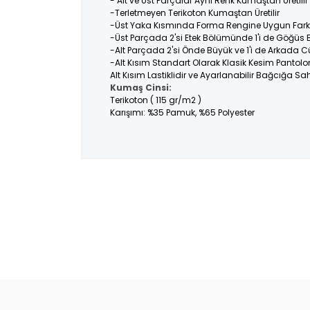
- Alt ve Üst Parçalar Aynı Renk Kumaştan Üretil
-Terletmeyen Terikoton Kumaştan Üretilir
-Üst Yaka Kısmında Forma Rengine Uygun Farklı
-Üst Parçada 2'si Etek Bölümünde 1'i de Göğüs
-Alt Parçada 2'si Önde Büyük ve 1'i de Arkada C
-Alt Kısım Standart Olarak Klasik Kesim Pantolo
Alt Kısım Lastiklidir ve Ayarlanabilir Bağcığa Sahi
Kumaş Cinsi:
Terikoton ( 115 gr/m2 )
Karışımı: %35 Pamuk, %65 Polyester