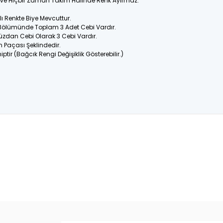
ir ve Hiçbir Zaman Takım Halinde Renk Ayırmaz.
 Renkte Biye Mevcuttur.
 Bölümünde Toplam 3 Adet Cebi Vardır.
üzdan Cebi Olarak 3 Cebi Vardır.
n Paçası Şeklindedir.
ptir (Bağcık Rengi Değişiklik Gösterebilir.)