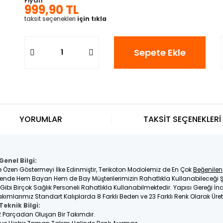
Fiyatı
999,90 TL
taksit seçenekleri
için tıkla
Sepete Ekle
YORUMLAR
TAKSİT SEÇENEKLERİ
enel Bilgi:
e Özen Göstermeyi İlke Edinmiştir, Terikoton Modolemiz de En Çok
Beğenilen
nde Hem Bayan Hem de Bay Müşterilerimizin Rahatlıkla Kullanabileceği Ş
e Gibi Birçok Sağlık Personeli Rahatlıkla Kullanabilmektedir. Yapısı Gereği 
kımlarımız Standart Kalıplarda 8 Farklı Beden ve 23 Farklı Renk Olarak Üret
eknik Bilgi:
 2 Parçadan Oluşan Bir Takımdır.