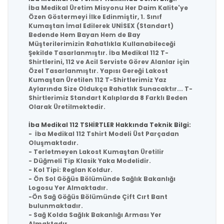
İba Medikal
Üretim Misyonu Her Daim
Kalite
'ye
Özen Göstermeyi İlke Edinmiştir, 1. Sınıf
Kumaştan İmal Edilerek
UNİSEX
(Standart)
Bedende Hem Bayan Hem de Bay
Müşterilerimizin Rahatlıkla Kullanabileceği
Şekilde Tasarlanmıştır.
İba Medikal
112 T-
Shirtlerini, 112 ve Acil Serviste Görev Alanlar için
Özel Tasarlanmıştır. Yapısı Gereği Lakost
Kumaştan Üretilen 112 T-Shirtlerimiz Yaz
Aylarında Size Oldukça Rahatlık Sunacaktır... T-
Shirtlerimiz Standart Kalıplarda 8 Farklı Beden
Olarak Üretilmektedir.
İba Medikal 112 TSHİRTLER Hakkında Teknik Bilgi:
- İba Medikal 112 Tshirt Modeli Üst Parçadan
Oluşmaktadır.
- Terletmeyen Lakost Kumaştan Üretilir
- Düğmeli Tip Klasik Yaka Modelidir.
- Kol Tipi: Reglan Koldur.
- Ön Sol Göğüs Bölümünde Sağlık Bakanlığı
Logosu Yer Almaktadır.
-Ön Sağ Göğüs Bölümünde Çift Cırt Bant
bulunmaktadır.
- Sağ Kolda Sağlık Bakanlığı Arması Yer
Almaktadır.