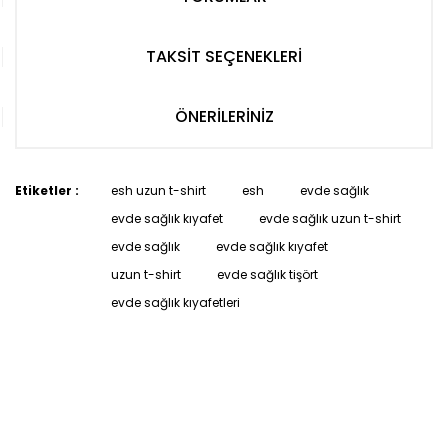
TAKSİT SEÇENEKLERİ
ÖNERİLERİNİZ
Etiketler :
esh uzun t-shirt
esh
evde sağlık
evde sağlık kıyafet
evde sağlık uzun t-shirt
evde sağlık
evde sağlık kıyafet
uzun t-shirt
evde sağlık tişört
evde sağlık kıyafetleri