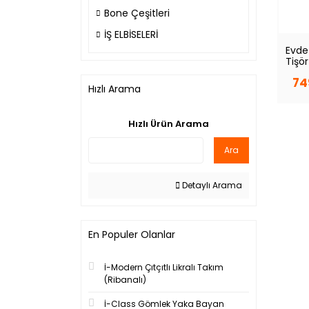
Bone Çeşitleri
İŞ ELBİSELERİ
Evde 
Tişör
74
Hızlı Arama
Hızlı Ürün Arama
Ara
Detaylı Arama
En Populer Olanlar
İ-Modern Çıtçıtlı Likralı Takım
(Ribanalı)
İ-Class Gömlek Yaka Bayan