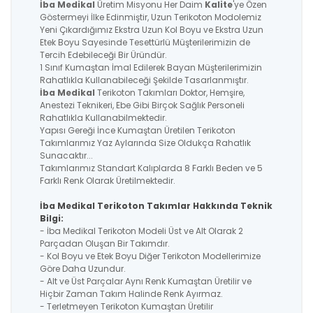
İba Medikal
Üretim Misyonu Her Daim
Kalite
'ye Özen
Göstermeyi İlke Edinmiştir, Uzun Terikoton Modolemiz
Yeni Çıkardığımız Ekstra Uzun Kol Boyu ve Ekstra Uzun
Etek Boyu Sayesinde Tesettürlü Müşterilerimizin de
Tercih Edebileceği Bir Üründür.
1 Sınıf Kumaştan İmal Edilerek Bayan Müşterilerimizin
Rahatlıkla Kullanabileceği Şekilde Tasarlanmıştır.
İba Medikal
Terikoton Takımları Doktor, Hemşire,
Anestezi Teknikeri, Ebe Gibi Birçok Sağlık Personeli
Rahatlıkla Kullanabilmektedir.
Yapısı Gereği İnce Kumaştan Üretilen Terikoton
Takımlarımız Yaz Aylarında Size Oldukça Rahatlık
Sunacaktır...
Takımlarımız Standart Kalıplarda 8 Farklı Beden ve 5
Farklı Renk Olarak Üretilmektedir.
İba Medikal Terikoton Takımlar Hakkında Teknik
Bilgi:
- İba Medikal Terikoton Modeli Üst ve Alt Olarak 2
Parçadan Oluşan Bir Takımdır.
- Kol Boyu ve Etek Boyu Diğer Terikoton Modellerimize
Göre Daha Uzundur.
- Alt ve Üst Parçalar Aynı Renk Kumaştan Üretilir ve
Hiçbir Zaman Takım Halinde Renk Ayırmaz.
- Terletmeyen Terikoton Kumaştan Üretilir