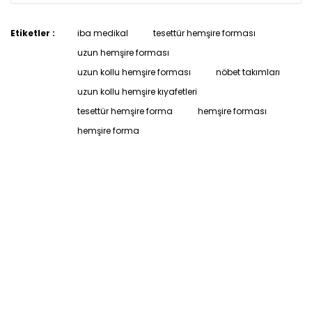
Etiketler :
iba medikal
tesettür hemşire forması
uzun hemşire forması
uzun kollu hemşire forması
nöbet takımları
uzun kollu hemşire kıyafetleri
tesettür hemşire forma
hemşire forması
hemşire forma