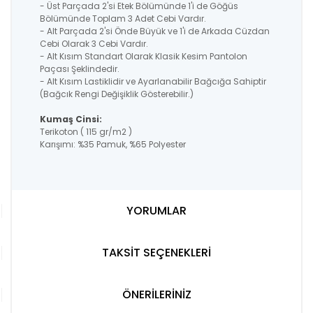
- Üst Parçada 2'si Etek Bölümünde 1'i de Göğüs
Bölümünde Toplam 3 Adet Cebi Vardır.
- Alt Parçada 2'si Önde Büyük ve 1'i de Arkada Cüzdan
Cebi Olarak 3 Cebi Vardır.
- Alt Kısım Standart Olarak Klasik Kesim Pantolon
Paçası Şeklindedir.
- Alt Kısım Lastiklidir ve Ayarlanabilir Bağcığa Sahiptir
(Bağcık Rengi Değişiklik Gösterebilir.)
Kumaş Cinsi:
Terikoton ( 115 gr/m2 )
Karışımı: %35 Pamuk, %65 Polyester
YORUMLAR
TAKSİT SEÇENEKLERİ
ÖNERİLERİNİZ