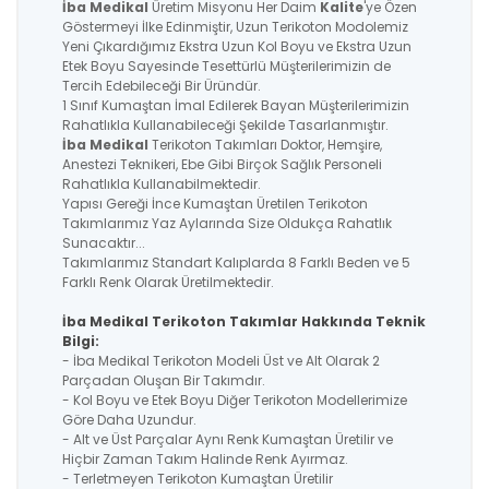
İba Medikal
Üretim Misyonu Her Daim
Kalite
'ye Özen
Göstermeyi İlke Edinmiştir, Uzun Terikoton Modolemiz
Yeni Çıkardığımız Ekstra Uzun Kol Boyu ve Ekstra Uzun
Etek Boyu Sayesinde Tesettürlü Müşterilerimizin de
Tercih Edebileceği Bir Üründür.
1 Sınıf Kumaştan İmal Edilerek Bayan Müşterilerimizin
Rahatlıkla Kullanabileceği Şekilde Tasarlanmıştır.
İba Medikal
Terikoton Takımları Doktor, Hemşire,
Anestezi Teknikeri, Ebe Gibi Birçok Sağlık Personeli
Rahatlıkla Kullanabilmektedir.
Yapısı Gereği İnce Kumaştan Üretilen Terikoton
Takımlarımız Yaz Aylarında Size Oldukça Rahatlık
Sunacaktır...
Takımlarımız Standart Kalıplarda 8 Farklı Beden ve 5
Farklı Renk Olarak Üretilmektedir.
İba Medikal Terikoton Takımlar Hakkında Teknik
Bilgi:
- İba Medikal Terikoton Modeli Üst ve Alt Olarak 2
Parçadan Oluşan Bir Takımdır.
- Kol Boyu ve Etek Boyu Diğer Terikoton Modellerimize
Göre Daha Uzundur.
- Alt ve Üst Parçalar Aynı Renk Kumaştan Üretilir ve
Hiçbir Zaman Takım Halinde Renk Ayırmaz.
- Terletmeyen Terikoton Kumaştan Üretilir