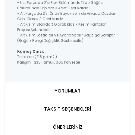
- Üst Parçada 2'si Etek Bölümünde 1'i de Göğüs
Bölümünde Toplam 3 Adet Cebi Vardır.
- Alt Parçada 2'si Önde Büyük ve 1'i de Arkada Cüzdan
Cebi Olarak 3 Cebi Vardır.
- Alt Kısım Standart Olarak Klasik Kesim Pantolon
Paçası Şeklindedir.
- Alt Kısım Lastiklidir ve Ayarlanabilir Bağcığa Sahiptir
(Bağcık Rengi Değişiklik Gösterebilir.)
Kumaş Cinsi:
Terikoton ( 115 gr/m2 )
Karışımı: %35 Pamuk, %65 Polyester
YORUMLAR
TAKSİT SEÇENEKLERİ
ÖNERİLERİNİZ