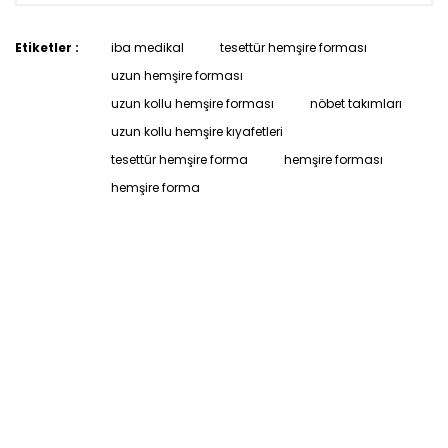
Etiketler :
iba medikal
tesettür hemşire forması
uzun hemşire forması
uzun kollu hemşire forması
nöbet takımları
uzun kollu hemşire kıyafetleri
tesettür hemşire forma
hemşire forması
hemşire forma