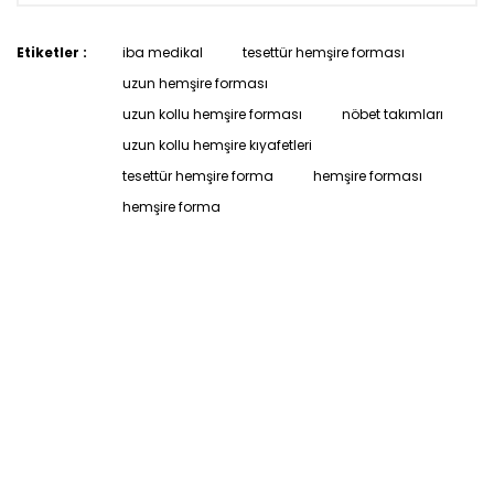
Etiketler :
iba medikal
tesettür hemşire forması
uzun hemşire forması
uzun kollu hemşire forması
nöbet takımları
uzun kollu hemşire kıyafetleri
tesettür hemşire forma
hemşire forması
hemşire forma