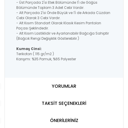
- Üst Parçada 2'si Etek Bölümünde 1'i de Göğüs
Bölümünde Toplam 3 Adet Cebi Vardır.
- Alt Parçada 2'si Önde Büyük ve 1'i de Arkada Cüzdan
Cebi Olarak 3 Cebi Vardır.
- Alt Kısım Standart Olarak Klasik Kesim Pantolon
Paçası Şeklindedir.
- Alt Kısım Lastiklidir ve Ayarlanabilir Bağcığa Sahiptir
(Bağcık Rengi Değişiklik Gösterebilir.)
Kumaş Cinsi:
Terikoton ( 115 gr/m2 )
Karışımı: %35 Pamuk, %65 Polyester
YORUMLAR
TAKSİT SEÇENEKLERİ
ÖNERİLERİNİZ