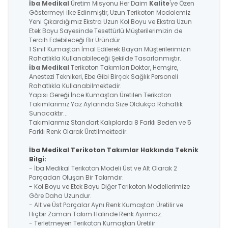
İba Medikal
Üretim Misyonu Her Daim
Kalite
'ye Özen
Göstermeyi İlke Edinmiştir, Uzun Terikoton Modolemiz
Yeni Çıkardığımız Ekstra Uzun Kol Boyu ve Ekstra Uzun
Etek Boyu Sayesinde Tesettürlü Müşterilerimizin de
Tercih Edebileceği Bir Üründür.
1 Sınıf Kumaştan İmal Edilerek Bayan Müşterilerimizin
Rahatlıkla Kullanabileceği Şekilde Tasarlanmıştır.
İba Medikal
Terikoton Takımları Doktor, Hemşire,
Anestezi Teknikeri, Ebe Gibi Birçok Sağlık Personeli
Rahatlıkla Kullanabilmektedir.
Yapısı Gereği İnce Kumaştan Üretilen Terikoton
Takımlarımız Yaz Aylarında Size Oldukça Rahatlık
Sunacaktır...
Takımlarımız Standart Kalıplarda 8 Farklı Beden ve 5
Farklı Renk Olarak Üretilmektedir.
İba Medikal Terikoton Takımlar Hakkında Teknik
Bilgi:
- İba Medikal Terikoton Modeli Üst ve Alt Olarak 2
Parçadan Oluşan Bir Takımdır.
- Kol Boyu ve Etek Boyu Diğer Terikoton Modellerimize
Göre Daha Uzundur.
- Alt ve Üst Parçalar Aynı Renk Kumaştan Üretilir ve
Hiçbir Zaman Takım Halinde Renk Ayırmaz.
- Terletmeyen Terikoton Kumaştan Üretilir