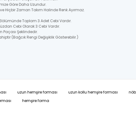
rimize Göre Daha Uzundur.
ir ve Hiçbir Zaman Takım Halinde Renk Ayırmaz.
s Bölümünde Toplam 3 Adet Cebi Vardır.
Cüzdan Cebi Olarak 3 Cebi Vardır.
n Paçası Şeklindedir.
hiptir (Bağcık Rengi Değişiklik Gösterebilir.)
ması
uzun hemşire forması
uzun kollu hemşire forması
nöb
orması
hemşire forma