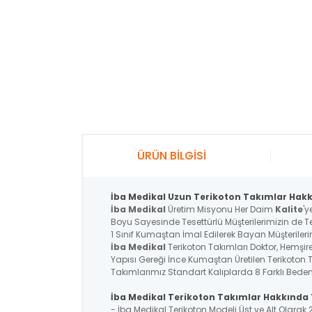
ÜRÜN BİLGİSİ
İba Medikal Uzun Terikoton Takımlar Hakkı
İba Medikal
Üretim Misyonu Her Daim
Kalite
'y
Boyu Sayesinde Tesettürlü Müşterilerimizin de Te
1 Sınıf Kumaştan İmal Edilerek Bayan Müşterileri
İba Medikal
Terikoton Takımları Doktor, Hemşire,
Yapısı Gereği İnce Kumaştan Üretilen Terikoton 
Takımlarımız Standart Kalıplarda 8 Farklı Beden 
İba Medikal Terikoton Takımlar Hakkında T
- İba Medikal Terikoton Modeli Üst ve Alt Olarak