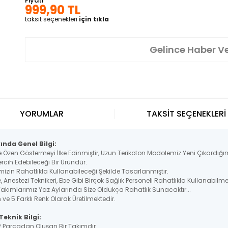
Fiyatı
999,90 TL
taksit seçenekleri
için tıkla
Gelince Haber V
YORUMLAR
TAKSİT SEÇENEKLERİ
nda Genel Bilgi:
e Özen Göstermeyi İlke Edinmiştir, Uzun Terikoton Modolemiz Yeni Çıkardığım
rcih Edebileceği Bir Üründür.
mizin Rahatlıkla Kullanabileceği Şekilde Tasarlanmıştır.
 Anestezi Teknikeri, Ebe Gibi Birçok Sağlık Personeli Rahatlıkla Kullanabilme
Takımlarımız Yaz Aylarında Size Oldukça Rahatlık Sunacaktır...
ve 5 Farklı Renk Olarak Üretilmektedir.
eknik Bilgi:
 2 Parçadan Oluşan Bir Takımdır.