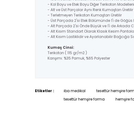
- Kol Boyu ve Etek Boyu Diğer Terikoton Modelle
- Alt ve Üst Parçalar Aynı Renk Kumaştan Üretil
- Terletmeyen Terikoton Kumaştan Üretilir
- Üst Parçada 2'si Etek Bölümünde 1'i de Göğü
- Alt Parçada 2'si Önde Büyük ve 1'i de Arkada 
- Alt Kısım Standart Olarak Klasik Kesim Pantolo
- Alt Kısım Lastiklidir ve Ayarlanabilir Bağcığa Sa
Kumaş Cinsi:
Terikoton ( 115 gr/m2 )
Karışımı: %35 Pamuk, %65 Polyester
Etiketler :
iba medikal
tesettür hemşire for
tesettür hemşire forma
hemşire f