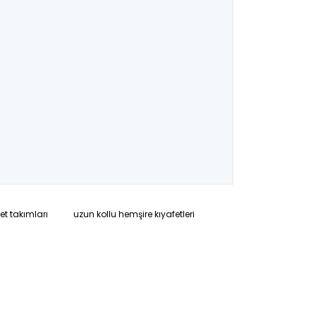
et takımları
uzun kollu hemşire kıyafetleri