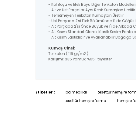
- Kol Boyu ve Etek Boyu Diğer Terikoton Modelle
- Alt ve Üst Parçalar Aynı Renk Kumaştan Üretil
- Terletmeyen Terikoton Kumaştan Üretilir
- Üst Parçada 2'si Etek Bölümünde 1'i de Göğü
- Alt Parçada 2'si Önde Büyük ve 1'i de Arkada 
- Alt Kısım Standart Olarak Klasik Kesim Pantolo
- Alt Kısım Lastiklidir ve Ayarlanabilir Bağcığa Sa
Kumaş Cinsi:
Terikoton ( 115 gr/m2 )
Karışımı: %35 Pamuk, %65 Polyester
Etiketler :
iba medikal
tesettür hemşire for
tesettür hemşire forma
hemşire f