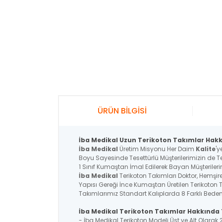
ÜRÜN BİLGİSİ
İba Medikal Uzun Terikoton Takımlar Hakkı
İba Medikal
Üretim Misyonu Her Daim
Kalite
'y
Boyu Sayesinde Tesettürlü Müşterilerimizin de Te
1 Sınıf Kumaştan İmal Edilerek Bayan Müşterileri
İba Medikal
Terikoton Takımları Doktor, Hemşire,
Yapısı Gereği İnce Kumaştan Üretilen Terikoton 
Takımlarımız Standart Kalıplarda 8 Farklı Beden 
İba Medikal Terikoton Takımlar Hakkında T
- İba Medikal Terikoton Modeli Üst ve Alt Olarak