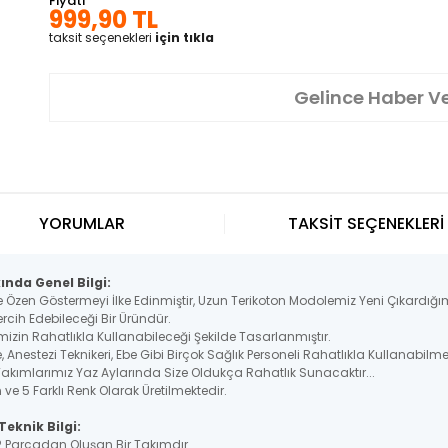
Fiyatı
999,90 TL
taksit seçenekleri
için tıkla
Gelince Haber V
YORUMLAR
TAKSİT SEÇENEKLERİ
nda Genel Bilgi:
e Özen Göstermeyi İlke Edinmiştir, Uzun Terikoton Modolemiz Yeni Çıkardığım
rcih Edebileceği Bir Üründür.
mizin Rahatlıkla Kullanabileceği Şekilde Tasarlanmıştır.
 Anestezi Teknikeri, Ebe Gibi Birçok Sağlık Personeli Rahatlıkla Kullanabilme
Takımlarımız Yaz Aylarında Size Oldukça Rahatlık Sunacaktır...
ve 5 Farklı Renk Olarak Üretilmektedir.
eknik Bilgi:
 2 Parçadan Oluşan Bir Takımdır.