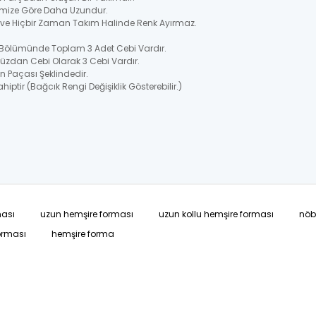
rimize Göre Daha Uzundur.
ir ve Hiçbir Zaman Takım Halinde Renk Ayırmaz.
s Bölümünde Toplam 3 Adet Cebi Vardır.
Cüzdan Cebi Olarak 3 Cebi Vardır.
n Paçası Şeklindedir.
hiptir (Bağcık Rengi Değişiklik Gösterebilir.)
ması
uzun hemşire forması
uzun kollu hemşire forması
nöb
orması
hemşire forma