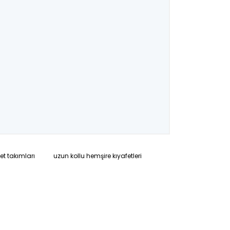
et takımları
uzun kollu hemşire kıyafetleri