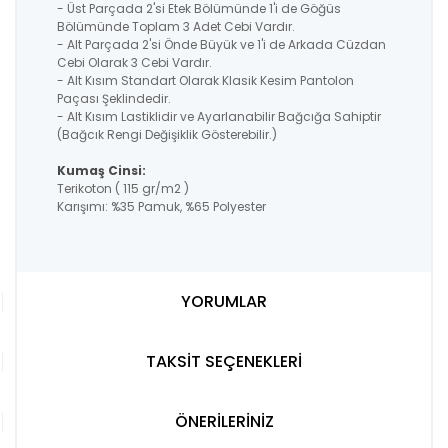
- Üst Parçada 2'si Etek Bölümünde 1'i de Göğüs
Bölümünde Toplam 3 Adet Cebi Vardır.
- Alt Parçada 2'si Önde Büyük ve 1'i de Arkada Cüzdan
Cebi Olarak 3 Cebi Vardır.
- Alt Kısım Standart Olarak Klasik Kesim Pantolon
Paçası Şeklindedir.
- Alt Kısım Lastiklidir ve Ayarlanabilir Bağcığa Sahiptir
(Bağcık Rengi Değişiklik Gösterebilir.)
Kumaş Cinsi:
Terikoton ( 115 gr/m2 )
Karışımı: %35 Pamuk, %65 Polyester
YORUMLAR
TAKSİT SEÇENEKLERİ
ÖNERİLERİNİZ