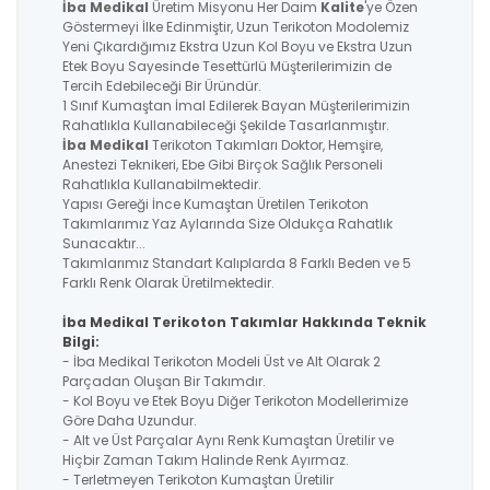
İba Medikal
Üretim Misyonu Her Daim
Kalite
'ye Özen
Göstermeyi İlke Edinmiştir, Uzun Terikoton Modolemiz
Yeni Çıkardığımız Ekstra Uzun Kol Boyu ve Ekstra Uzun
Etek Boyu Sayesinde Tesettürlü Müşterilerimizin de
Tercih Edebileceği Bir Üründür.
1 Sınıf Kumaştan İmal Edilerek Bayan Müşterilerimizin
Rahatlıkla Kullanabileceği Şekilde Tasarlanmıştır.
İba Medikal
Terikoton Takımları Doktor, Hemşire,
Anestezi Teknikeri, Ebe Gibi Birçok Sağlık Personeli
Rahatlıkla Kullanabilmektedir.
Yapısı Gereği İnce Kumaştan Üretilen Terikoton
Takımlarımız Yaz Aylarında Size Oldukça Rahatlık
Sunacaktır...
Takımlarımız Standart Kalıplarda 8 Farklı Beden ve 5
Farklı Renk Olarak Üretilmektedir.
İba Medikal Terikoton Takımlar Hakkında Teknik
Bilgi:
- İba Medikal Terikoton Modeli Üst ve Alt Olarak 2
Parçadan Oluşan Bir Takımdır.
- Kol Boyu ve Etek Boyu Diğer Terikoton Modellerimize
Göre Daha Uzundur.
- Alt ve Üst Parçalar Aynı Renk Kumaştan Üretilir ve
Hiçbir Zaman Takım Halinde Renk Ayırmaz.
- Terletmeyen Terikoton Kumaştan Üretilir