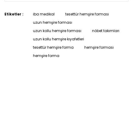
Etiketler :
iba medikal
tesettür hemşire forması
uzun hemşire forması
uzun kollu hemşire forması
nöbet takımları
uzun kollu hemşire kıyafetleri
tesettür hemşire forma
hemşire forması
hemşire forma