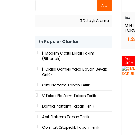
Gül Kurusu (5)
Ara
Haki (1)
İBA
Hardal (1)
Detaylı Arama
MİNT 
Kahverengi (2)
FORM
(BE
Kırmızı (11)
1.
En Populer Olanlar
Kiremit (2)
İ-Modern Çıtçıtlı Likralı Takım
Kot Mavi (1)
(Ribanalı)
Yeni
Koyu Mürdüm (2)
Ürün
İ-Class Gömlek Yaka Bayan Beyaz
Lacivert (12)
Önlük
Liimon Yeşili (1)
Cırtlı Platform Taban Terlik
Lila (1)
V Tokalı Platform Taban Terlik
Mavi (1)
Menekşe (2)
Damla Platform Taban Terlik
Mürdüm (1)
Açık Platform Taban Terlik
Nar Çiçeği (2)
Comfort Ortopedik Taban Terlik
Parlament Mavisi (1)