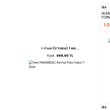
İBA
ALAS
FORM
(ALA
1.
i-Cool (U Yaka) Takı ...
Fiyat :
999,90 TL
İBA