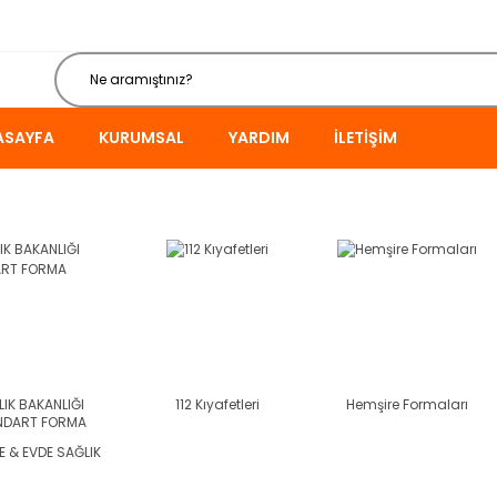
ASAYFA
KURUMSAL
YARDIM
İLETIŞIM
IK BAKANLIĞI
112 Kıyafetleri
Hemşire Formaları
NDART FORMA