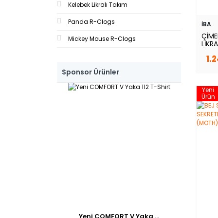
Kelebek Likralı Takım
Patlıcan Moru (2)
Patriot Blue (2)
Panda R-Clogs
İBA
Pembe (2)
ÇİME
Mickey Mouse R-Clogs
LİKR
Pembe (Pınk) (1)
(GRA
1.
Petrol Mavisi (3)
Sponsor Ürünler
petrol mavisi (indigo) (1)
Pudra (5)
Yeni
Ürün
Saks Mavi (3)
Saks Mavisi (5)
Siyah (12)
Soft Mavi (1)
Somon (4)
Su Yeşili (1)
Şeftalı Tüyü (1)
Turkuaz (4)
zeytin yeşili (2)
Yeni COMFORT V Yaka ...