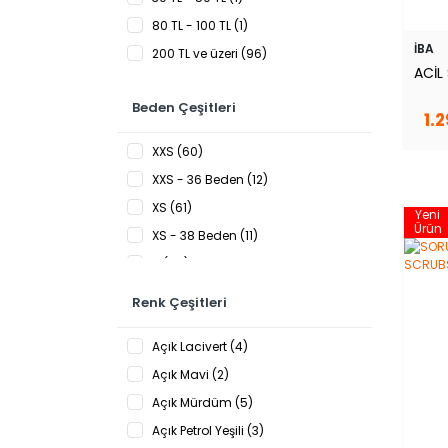
80 TL - 100 TL (1)
İBA
200 TL ve üzeri (96)
ACİL
Beden Çeşitleri
1.
XXS (60)
XXS - 36 Beden (12)
XS (61)
Yeni
Ürün
XS - 38 Beden (11)
S (58)
S - 40 Beden (11)
Renk Çeşitleri
M (58)
Açık Lacivert (4)
M - 42 Beden (11)
Açık Mavi (2)
L (57)
Açık Mürdüm (5)
L - 44 Beden (11)
Açık Petrol Yeşili (3)
XL (56)