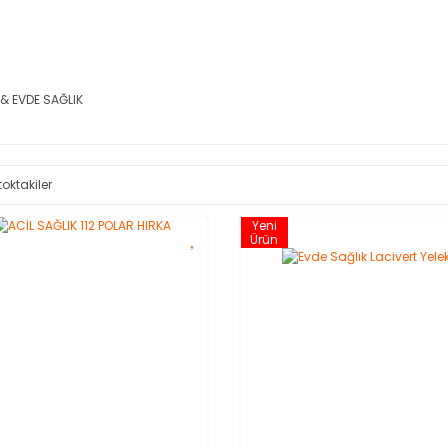
& EVDE SAĞLIK
toktakiler
Yeni
Ürün