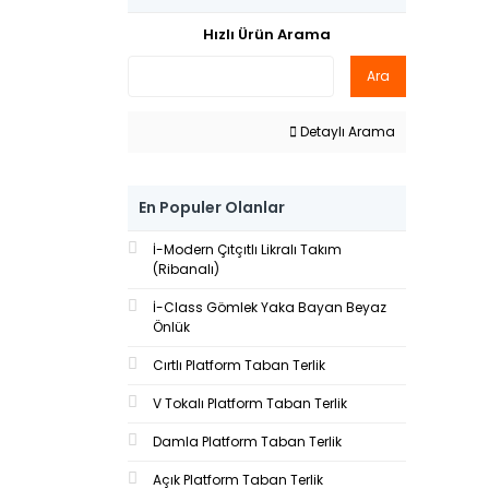
Füme (1)
Hızlı Ürün Arama
Hardal (1)
Ara
Kahverengi (1)
Kırmızı (1)
Detaylı Arama
Koyu Mürdüm (1)
Küf Yeşili (1)
Lacivert (1)
En Populer Olanlar
Lila (1)
İ-Modern Çıtçıtlı Likralı Takım
Mor (1)
(Ribanalı)
Nar Çiçeği (1)
İ-Class Gömlek Yaka Bayan Beyaz
Önlük
Parlament Mavisi (1)
Pembe (Pınk) (1)
Cırtlı Platform Taban Terlik
Petrol Mavisi (1)
V Tokalı Platform Taban Terlik
Petrol Yeşili (1)
Damla Platform Taban Terlik
Saks Mavisi (1)
Açık Platform Taban Terlik
Siyah (1)