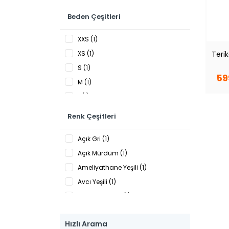
Beden Çeşitleri
XXS (1)
Terik
XS (1)
S (1)
59
M (1)
L (1)
XL (1)
Renk Çeşitleri
XXL (1)
Açık Gri (1)
3XL (1)
Açık Mürdüm (1)
Ameliyathane Yeşili (1)
Avcı Yeşili (1)
Benetton Yeşili (1)
Bordo (1)
Hızlı Arama
Fuşya (1)